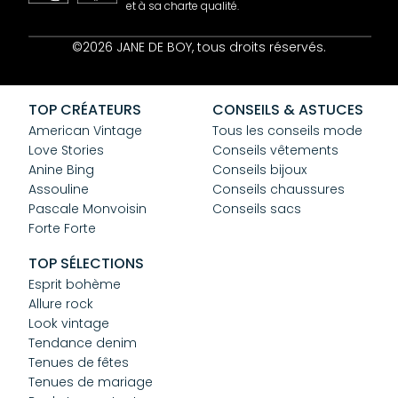
et à sa charte qualité.
Contact
©2026 JANE DE BOY, tous droits réservés.
Mentions Légales
CGV
Confidentialité
TOP CRÉATEURS
CONSEILS & ASTUCES
Cookies
American Vintage
Tous les conseils mode
Love Stories
Conseils vêtements
Anine Bing
Conseils bijoux
Assouline
Conseils chaussures
Pascale Monvoisin
Conseils sacs
Forte Forte
TOP SÉLECTIONS
Esprit bohème
Allure rock
Look vintage
Tendance denim
Tenues de fêtes
Tenues de mariage