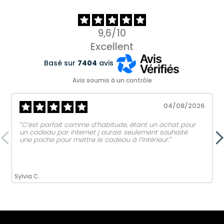
9,6/10
Excellent
Basé sur
7404
avis
Avis soumis à un contrôle
04/08/2026
‟C’est parfait comme d’habitude, étant un achat pour
un cadeau par internet j aurais seulement souhaité
une poche pour mettre le cadeau à l’intérieur.ˮ
Sylvia C.