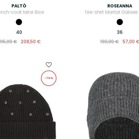
PALTÒ
ROSEANNA
ench-coat laine Bice
Tee-shirt Martial Galaxie
40
36
95,00 €
208,50 €
190,00 €
57,00 
-70%