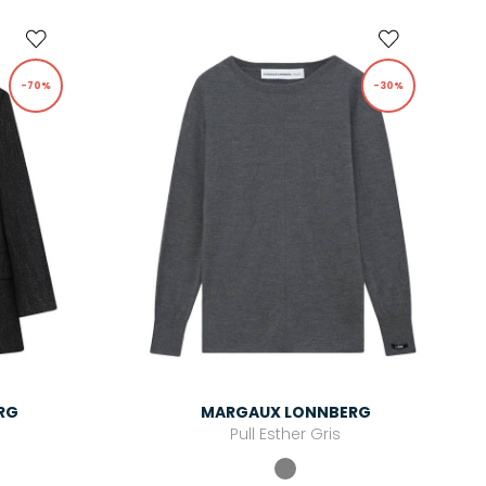
-70%
-30%
RG
MARGAUX LONNBERG
r
Pull Esther Gris