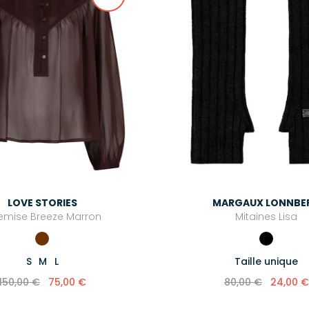
LOVE STORIES
MARGAUX LONNBE
emise Breeze Marron
Mitaines Lisa
S
M
L
Taille unique
150,00 €
75,00 €
80,00 €
24,00 €