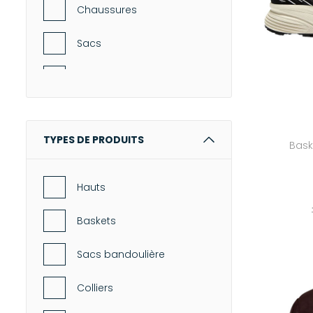
Anaak
Chaussures
Anine Bing
Sacs
Arizona Love
Accessoires
ASKK NY
Beauté
Assouline
TYPES DE PRODUITS
Bask
Atelier Dune
Hauts
Autry
Baskets
Avant Toi
Sacs bandoulière
Beau Souci
Colliers
BORO