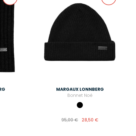
RG
MARGAUX LONNBERG
Bonnet Noé
95,00 €
28,50 €