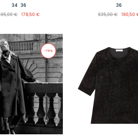
34
36
36
595,00 €
178,50 €
635,00 €
190,50 
-70%