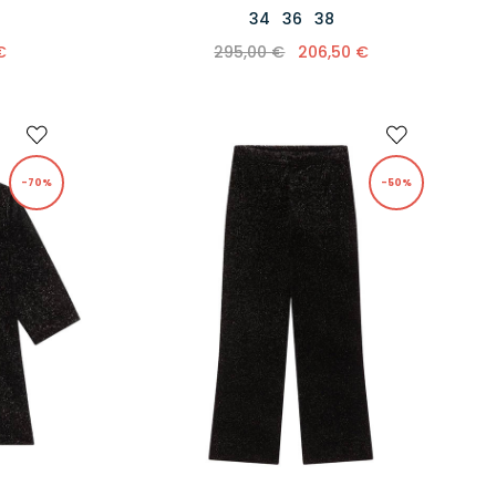
34
36
38
€
295,00 €
206,50 €
-70%
-50%