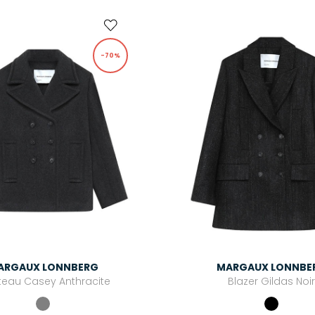
-70%
ARGAUX LONNBERG
MARGAUX LONNBE
eau Casey Anthracite
Blazer Gildas Noi