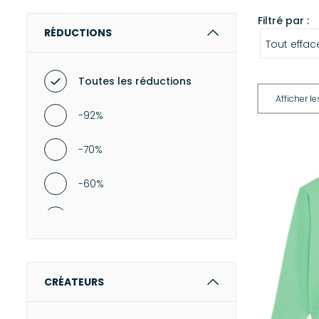
Filtré par :
RÉDUCTIONS
Tout effac
Toutes les réductions
-92%
-70%
-60%
-50%
-40%
CRÉATEURS
-30%