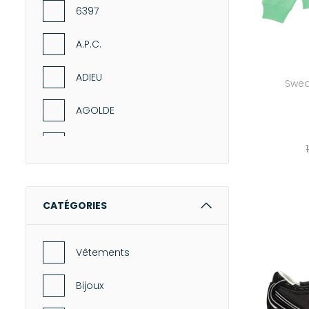
-20%
6397
A.P.C.
ADIEU
Sweat
AGOLDE
Alberta Ferretti
Albertine
CATÉGORIES
Alexa Chung
Alix of Bohemia
Vêtements
American Vintage
Bijoux