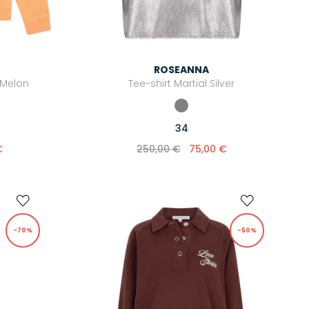
ROSEANNA
 Melon
Tee-shirt Martial Silver
34
€
250,00 €
75,00 €
-70%
-50%