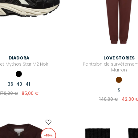
DIADORA
LOVE STORIES
et Mythos Star M2 Noir
Pantalon de survêtemen
Marron
36
40
41
S
170,00 €
85,00 €
140,00 €
42,00 
-50%