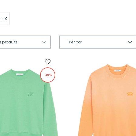
X
er
-30%