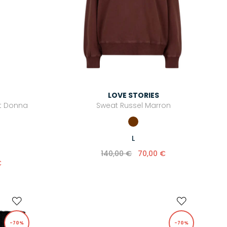
LOVE STORIES
t Donna
Sweat Russel Marron
L
140,00 €
70,00 €
€
-70%
-70%