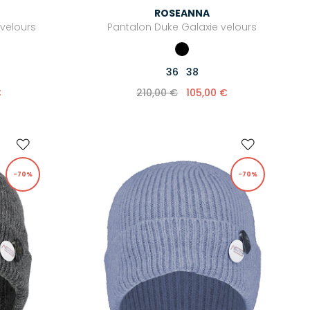
ROSEANNA
 velours
Pantalon Duke Galaxie velours
36
38
€
210,00 €
105,00 €
-70%
-70%