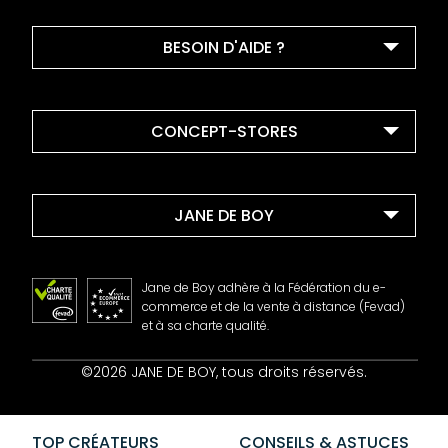
BESOIN D'AIDE ?
CONCEPT-STORES
JANE DE BOY
Jane de Boy adhère à la Fédération du e-
commerce et de la vente à distance (Fevad)
et à sa charte qualité.
Contact
©2026 JANE DE BOY, tous droits réservés.
Mentions Légales
CGV
Confidentialité
TOP CRÉATEURS
CONSEILS & ASTUCES