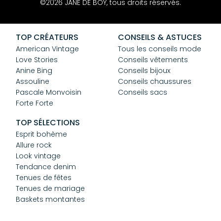
Contact
©2026 JANE DE BOY, tous droits réservés.
Mentions Légales
CGV
Confidentialité
TOP CRÉATEURS
CONSEILS & ASTUCES
Cookies
American Vintage
Tous les conseils mode
Love Stories
Conseils vêtements
Anine Bing
Conseils bijoux
Assouline
Conseils chaussures
Pascale Monvoisin
Conseils sacs
Forte Forte
TOP SÉLECTIONS
Esprit bohème
Allure rock
Look vintage
Tendance denim
Tenues de fêtes
Tenues de mariage
Baskets montantes