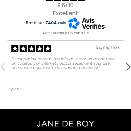
9,6/10
Excellent
Basé sur
7404
avis
Avis soumis à un contrôle
04/08/2026
‟C’est parfait comme d’habitude, étant un achat pour
un cadeau par internet j aurais seulement souhaité
une poche pour mettre le cadeau à l’intérieur.ˮ
Sylvia C.