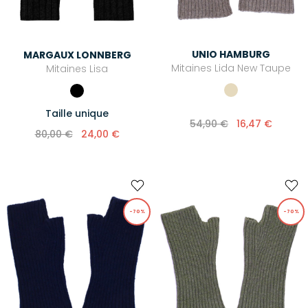
GANTS & MOUFLES
BADGES & PORTE-CLÉS
UNIO HAMBURG
MARGAUX LONNBERG
ACCESSOIRES CHEVEUX
Mitaines Lida New Taupe
Mitaines Lisa
ACCESSOIRES DE PLAGE
ACCESSOIRES ENFANT
Taille unique
54,90 €
16,47 €
80,00 €
24,00 €
-70%
-70%