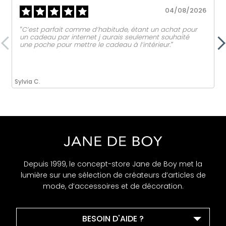
04/08/2026
‟C’est parfait comme d’habitude, étant un achat pour
un cadeau par internet j aurais seulement souhaité
une poche pour mettre le cadeau à l’intérieur.ˮ
Sylvia C.
Depuis 1999, le concept-store Jane de Boy met la
lumière sur une sélection de créateurs d’articles de
mode, d’accessoires et de décoration.
BESOIN D'AIDE ?