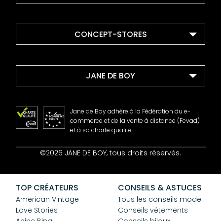
CONCEPT-STORES
JANE DE BOY
Jane de Boy adhère à la Fédération du e-
commerce et de la vente à distance (Fevad)
et à sa charte qualité.
Contact
©2026 JANE DE BOY, tous droits réservés.
Mentions Légales
CGV
Confidentialité
TOP CRÉATEURS
CONSEILS & ASTUCES
Cookies
American Vintage
Tous les conseils mode
Love Stories
Conseils vêtements