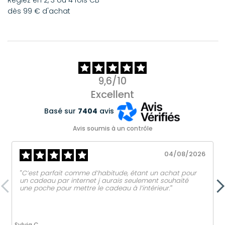
dès 99 € d'achat
9,6/10
Excellent
Basé sur
7404
avis
Avis soumis à un contrôle
04/08/2026
‟C’est parfait comme d’habitude, étant un achat pour
un cadeau par internet j aurais seulement souhaité
une poche pour mettre le cadeau à l’intérieur.ˮ
Sylvia C.