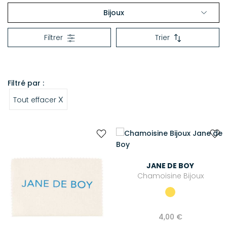
Bijoux
COLLIERS
Filtrer
Trier
BAGUES
BRACELETS
BOUCLES D'OREILLES
Filtré par :
MANCHETTES
X
Tout effacer
PENDENTIFS
SAUTOIRS
RAS DE COU
ENTRETIEN DES BIJOUX
JANE DE BOY
Chamoisine Bijoux
4,00 €