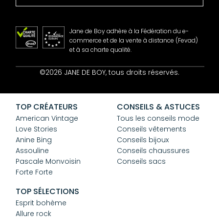
Jane de Boy adhère à la Fédération du e-
commerce et de la vente à distance (Fevad)
et à sa charte qualité.
Contact
©2026 JANE DE BOY, tous droits réservés.
Mentions Légales
CGV
Confidentialité
TOP CRÉATEURS
CONSEILS & ASTUCES
Cookies
American Vintage
Tous les conseils mode
Love Stories
Conseils vêtements
Anine Bing
Conseils bijoux
Assouline
Conseils chaussures
Pascale Monvoisin
Conseils sacs
Forte Forte
TOP SÉLECTIONS
Esprit bohème
Allure rock