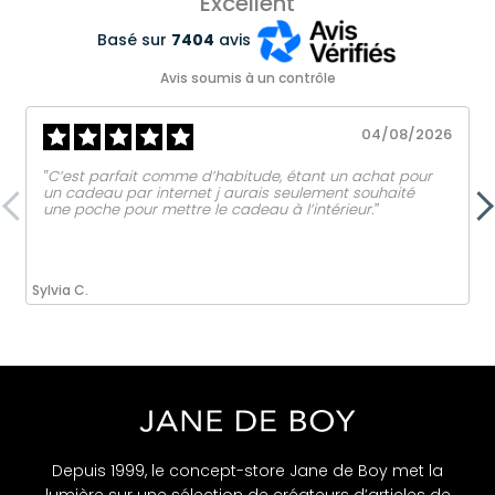
Excellent
Basé sur
7404
avis
Avis soumis à un contrôle
04/08/2026
‟C’est parfait comme d’habitude, étant un achat pour
un cadeau par internet j aurais seulement souhaité
une poche pour mettre le cadeau à l’intérieur.ˮ
Sylvia C.
Depuis 1999, le concept-store Jane de Boy met la