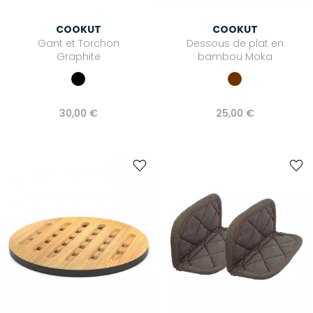
COOKUT
COOKUT
Gant et Torchon
Dessous de plat en
Graphite
bambou Moka
30,00 €
25,00 €