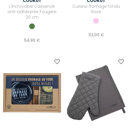
COOKUT
COOKUT
L'Incroyable Casserole
Cuiseur fromage fondu
anti-adhérente Fougère
Rose
20 cm
33,00 €
54,90 €