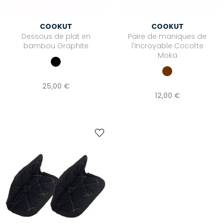
COOKUT
COOKUT
Dessous de plat en
Paire de maniques de
bambou Graphite
l'Incroyable Cocotte
Moka
25,00 €
12,00 €