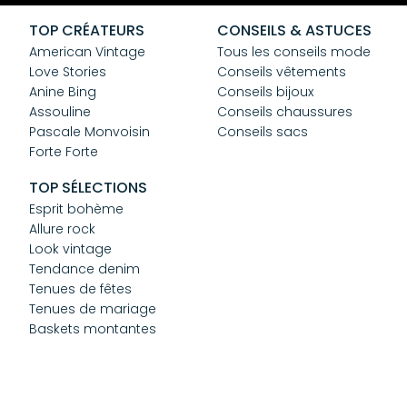
CGV
Confidentialité
TOP CRÉATEURS
CONSEILS & ASTUCES
Cookies
American Vintage
Tous les conseils mode
Love Stories
Conseils vêtements
Anine Bing
Conseils bijoux
Assouline
Conseils chaussures
Pascale Monvoisin
Conseils sacs
Forte Forte
TOP SÉLECTIONS
Esprit bohème
Allure rock
Look vintage
Tendance denim
Tenues de fêtes
Tenues de mariage
Baskets montantes