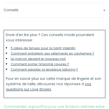
100 % polyester
Conseils
Laver avec des couleurs similaires, lavage à la main à
froid, sécher à plat à l'ombre, pas de nettoyage à sec,
pas de sèche-linge, repasser à basse température.
Envie d'en lire plus ? Ces conseils mode pourraient
vous intéresser :
Le mannequin Maya mesure 177 cm et porte une taille M.
5 idées de tenues pour la Saint-Valentin
Comment entretenir ses vêtements en cachemire ?
Le marron devient le nouveau noir
Comment porter l'imprimé rayures ?
Comment adopter la tendance tailoring ?
Pour en savoir plus sur cette marque de lingerie et son
système de taille, découvrez nos réponses à
vos
questions sur Love Stories
.
Commandez aujourd'hui pour une livraison estimée entre