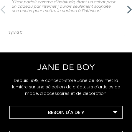
‟C’est parfait comme d’habitude, étant un achat pour
un cadeau par internet j aurais seulement souhaité
une poche pour mettre le cadeau à l’intérieur.ˮ
Sylvia C.
Depuis 1999, le concept-store Jane de Boy met la
lumière sur une sélection de créateurs d’articles de
mode, d’accessoires et de décoration.
BESOIN D'AIDE ?