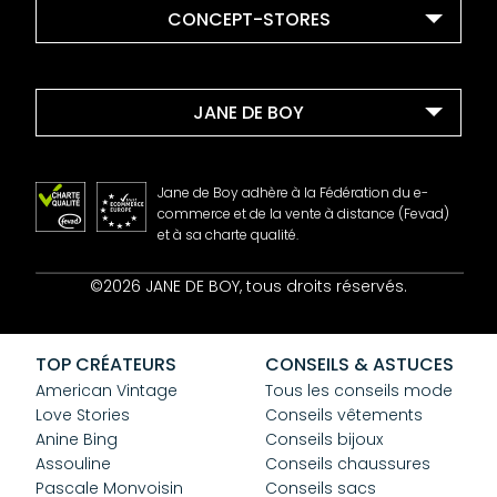
CONCEPT-STORES
JANE DE BOY
Jane de Boy adhère à la Fédération du e-
commerce et de la vente à distance (Fevad)
et à sa charte qualité.
Contact
©2026 JANE DE BOY, tous droits réservés.
Mentions Légales
CGV
Confidentialité
TOP CRÉATEURS
CONSEILS & ASTUCES
Cookies
American Vintage
Tous les conseils mode
Love Stories
Conseils vêtements
Anine Bing
Conseils bijoux
Assouline
Conseils chaussures
Pascale Monvoisin
Conseils sacs