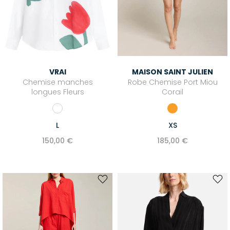
VRAI
MAISON SAINT JULIEN
Chemise manches
Robe Chemise Port Miou
longues Fleurs
Corail
L
XS
150,00 €
185,00 €