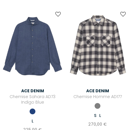
ACE DENIM
ACE DENIM
Chemise Sahara AD73
Chemise Homme AD177
Indigo Blue
S
L
L
270,00 €
225,00 €