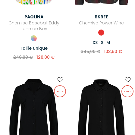
PAOLINA
BSBEE
Chemise Baseball Eddy
Chemise Power Wine
Jane de Boy
XS
S
M
Taille unique
345,00 €
103,50 €
240,00 €
120,00 €
-50%
-50%