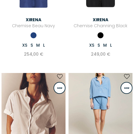
XIRENA
XIRENA
Chemise Beau Navy
Chemise Channing Black
XS
S
M
L
XS
S
M
L
254,00 €
249,00 €
NEW
NEW