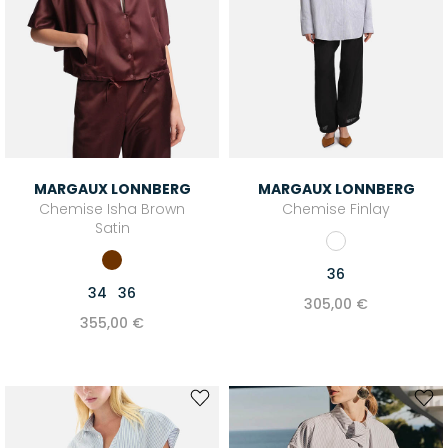
MARGAUX LONNBERG
MARGAUX LONNBERG
Chemise Isha Brown
Chemise Finlay
Satin
36
34
36
305,00 €
355,00 €