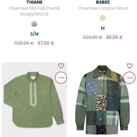
THIANE
BSBEE
Chemise Ella Patchwork
Chemise London Sand
Rocks/Wood
M
S/M
320,00 €
96,00 €
325,00 €
97,50 €
-70%
-70%