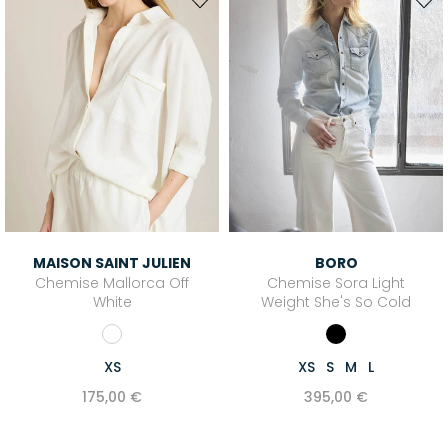
MAISON SAINT JULIEN
BORO
Chemise Mallorca Off
Chemise Sora Light
White
Weight She's So Cold
XS
XS
S
M
L
175,00 €
395,00 €