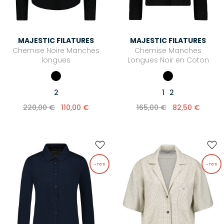
MAJESTIC FILATURES
MAJESTIC FILATURES
Chemise Noire Manches
Chemise Manches
longues
Longues Noir en Coton
2
1
2
220,00 €
110,00 €
165,00 €
82,50 €
-70%
-70%