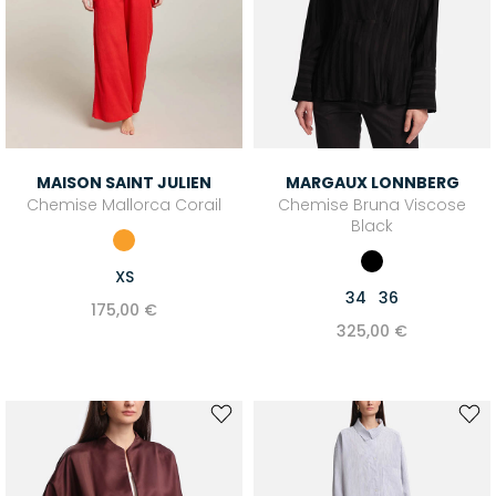
MAISON SAINT JULIEN
MARGAUX LONNBERG
Chemise Mallorca Corail
Chemise Bruna Viscose
Black
XS
34
36
175,00 €
325,00 €