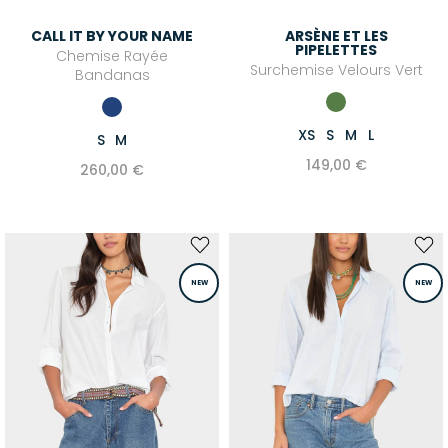
Robes courtes
CALL IT BY YOUR NAME
ARSÈNE ET LES
Tuniques
PIPELETTES
Chemise Rayée
Surchemise Velours Vert
MAILLES & SWEATS
Bandanas
Pulls
XS
S
M
L
S
M
Sweat-shirts
149,00 €
260,00 €
Gilets & Cardigans
BAS
Jeans
Pantalons
NEW
NEW
Jupes
Shorts
Joggings & Leggings
COMBINAISONS
Combishorts