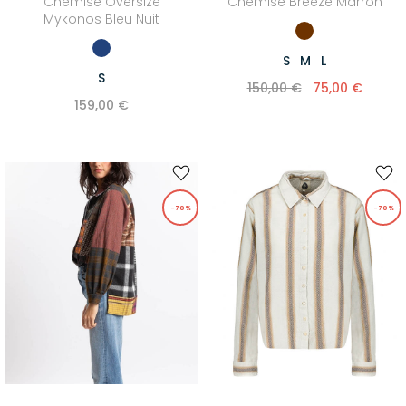
Chemise Oversize
Chemise Breeze Marron
Mykonos Bleu Nuit
S
M
L
S
150,00 €
75,00 €
159,00 €
-70%
-70%