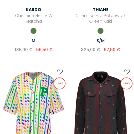
KARDO
THIANE
Chemise Henry W
Chemise Ella Patchwork
Matcha
Green Kaki
M
S/M
185,00 €
55,50 €
325,00 €
97,50 €
-50%
-70%