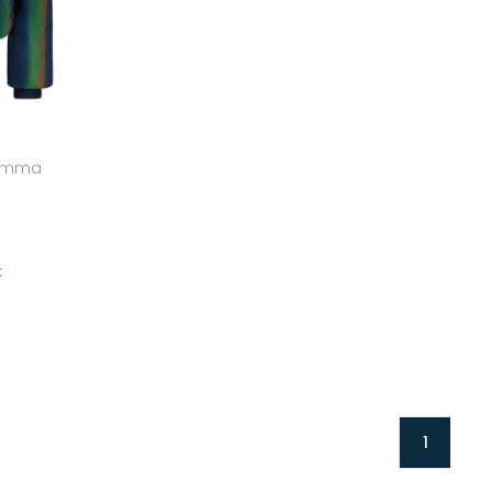
emma
€
1