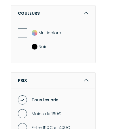
-
Shorts
COULEURS
-
Joggings & Leggings
COMBINAISONS
Multicolore
-
Combishorts
Noir
-
Combi-pantalons
-
Salopettes
LINGERIE
-
Soutiens-gorge
PRIX
-
Culottes & Strings
-
Bodys
Tous les prix
-
Pyjamas
Moins de 150€
-
Chaussettes
-
Brassières
Entre 150€ et 400€