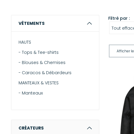
Filtré par :
VÊTEMENTS
Tout effac
HAUTS
-
Tops & Tee-shirts
-
Blouses & Chemises
-
Caracos & Débardeurs
MANTEAUX & VESTES
-
Manteaux
-
Vestes
-
Blazers
-
Doudounes
CRÉATEURS
-
Cuirs & Peaux lainées