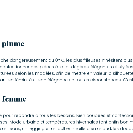
s plume
che dangereusement du 0° C, les plus frileuses n’hésitent pl
nfectionner des pièces à la fois légères, élégantes et stylées
urées selon les modèles, afin de mettre en valeur la silhouette.
nt sa féminité et son élégance en toutes circonstances. C'est
r femme
é pour répondre à tous les besoins. Bien coupées et confect
ileuses. Mode urbaine et températures hivernales font enfin b
ec un jeans, un legging et un pull en maille bien chaud, les d