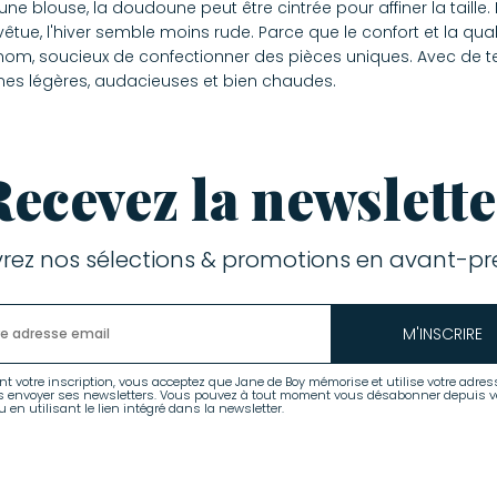
 une blouse, la doudoune peut être cintrée pour affiner la tail
tue, l'hiver semble moins rude. Parce que le confort et la qual
nom, soucieux de confectionner des pièces uniques. Avec de te
unes légères, audacieuses et bien chaudes.
Recevez la newslette
rez nos sélections & promotions en avant-pre
M'INSCRIRE
nt votre inscription, vous acceptez que Jane de Boy mémorise et utilise votre adres
s envoyer ses newsletters. Vous pouvez à tout moment vous désabonner depuis v
 en utilisant le lien intégré dans la newsletter.