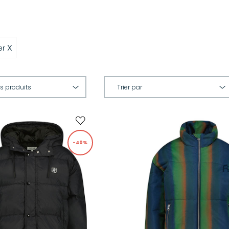
X
er
-40%