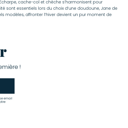
le. Echarpe, cache-col et chèche s’harmonisent pour
ité sont essentiels lors du choix d’une doudoune, Jane de
ls modèles, affronter l’hiver devient un pur moment de
r
mière !
se email
otre