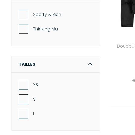
-
Capes
Sporty & Rich
ROBES
Thinking Mu
-
Robes longues
-
Robes courtes
Doudou
-
Tuniques
MAILLES & SWEATS
TAILLES
-
Pulls
4
-
Sweat-shirts
XS
-
Gilets & Cardigans
S
BAS
-
Jeans
L
-
Pantalons
-
Jupes