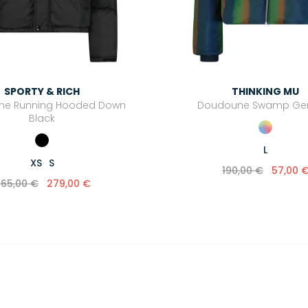
SPORTY & RICH
THINKING MU
ne Running Hooded Down
Doudoune Swamp G
Black
L
XS
S
190,00 €
57,00 
65,00 €
279,00 €