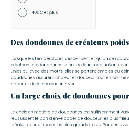
MAILLOTS DE BAIN
400€ et plus
-
Maillots deux pièces
-
Maillots une pièce
VÊTEMENTS ENFANT
Des doudounes de créateurs poid
Lorsque les températures descendent et qu’on se rappro
créateurs de doudounes usent de leur imagination pour co
unies ou avec des motifs, elles se portent amples ou ceint
doudounes assurent chaleur et douceur, tout en conserva
apporter de la couleur en hiver.
Un large choix de doudounes pou
Le choix en matière de doudounes est suffisamment vari
réussissent le pari d’envelopper de douceur les plus fr
idéales pour affronter les plus grands froids. Portées av