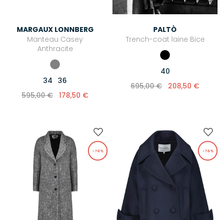
Combi-pantalons
MARGAUX LONNBERG
PALTÒ
Salopettes
Manteau Casey
Trench-coat laine Bice
Anthracite
LINGERIE
Soutiens-gorge
40
34
36
Culottes & Strings
695,00 €
208,50 €
595,00 €
178,50 €
Bodys
Pyjamas
Chaussettes
Brassières
-70%
-70%
MAILLOTS DE BAIN
Maillots deux pièces
Maillots une pièce
VÊTEMENTS ENFANT