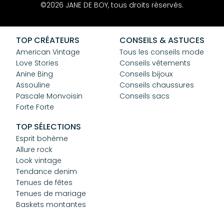
Contact
©2026 JANE DE BOY, tous droits réservés.
Mentions Légales
CGV
Confidentialité
TOP CRÉATEURS
CONSEILS & ASTUCES
Cookies
American Vintage
Tous les conseils mode
Love Stories
Conseils vêtements
Anine Bing
Conseils bijoux
Assouline
Conseils chaussures
Pascale Monvoisin
Conseils sacs
Forte Forte
TOP SÉLECTIONS
Esprit bohème
Allure rock
Look vintage
Tendance denim
Tenues de fêtes
Tenues de mariage
Baskets montantes