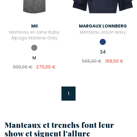
MII
MARGAUX LONNBERG
Manteau en laine Baby
Manteau Jason Navy
Alpaga Marlene Grey
34
M
565,00 €
169,50 €
900,00 €
270,00 €
1
Manteaux et trenchs font leur
show et signent l'allure