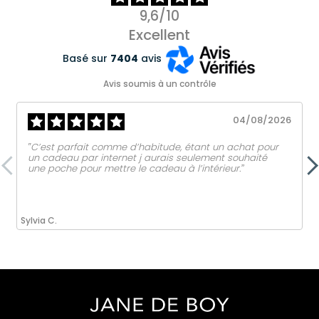
9,6/10
Excellent
Basé sur
7404
avis
Avis soumis à un contrôle
04/08/2026
‟C’est parfait comme d’habitude, étant un achat pour
un cadeau par internet j aurais seulement souhaité
une poche pour mettre le cadeau à l’intérieur.ˮ
Sylvia C.