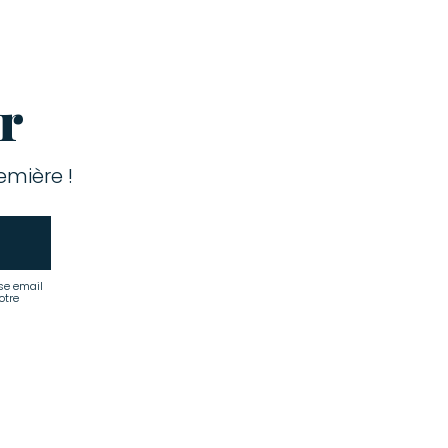
r
mière !
se email
otre