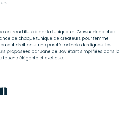
ion.
col rond illustré par la tunique kai Crewneck de chez
élégance de chaque tunique de créateurs pour femme
lement droit pour une pureté radicale des lignes. Les
urs proposées par Jane de Boy étant simplifiées dans la
e touche élégante et exotique.
on