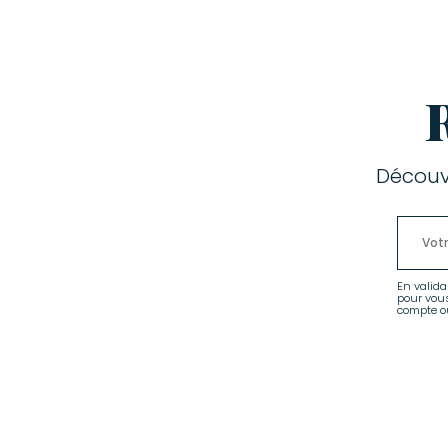
Découv
En valida
pour vou
compte ou