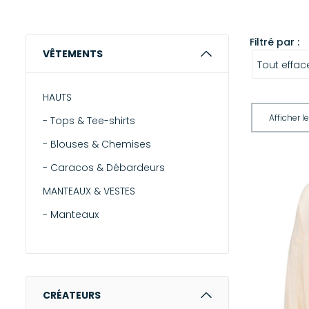
Filtré par :
VÊTEMENTS
Tout effac
HAUTS
-
Tops & Tee-shirts
-
Blouses & Chemises
-
Caracos & Débardeurs
MANTEAUX & VESTES
-
Manteaux
-
Vestes
-
Blazers
-
Doudounes
CRÉATEURS
-
Cuirs & Peaux lainées