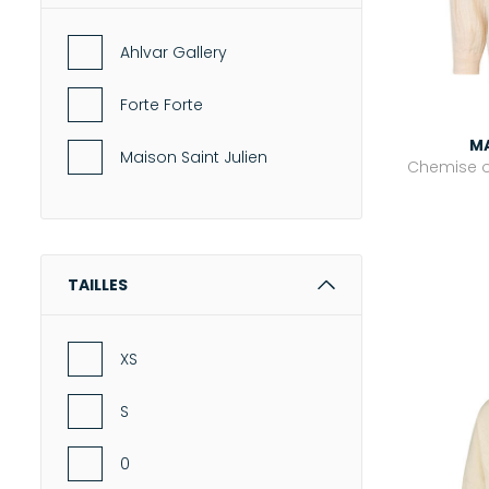
-
Capes
Ahlvar Gallery
ROBES
Forte Forte
-
Robes longues
MA
-
Robes courtes
Maison Saint Julien
Chemise o
-
Tuniques
MAILLES & SWEATS
-
Pulls
TAILLES
-
Sweat-shirts
-
Gilets & Cardigans
XS
BAS
-
Jeans
S
-
Pantalons
0
-
Jupes