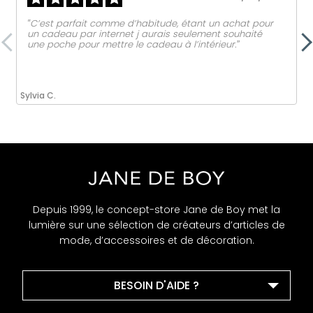
‟C’est parfait comme d’habitude, étant un achat pour
un cadeau par internet j aurais seulement souhaité
une poche pour mettre le cadeau à l’intérieur.ˮ
Sylvia C.
Depuis 1999, le concept-store Jane de Boy met la
lumière sur une sélection de créateurs d’articles de
mode, d’accessoires et de décoration.
BESOIN D'AIDE ?