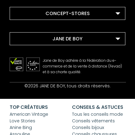
CONCEPT-STORES
JANE DE BOY
Jane de Boy adhère à la Fédération du e-
commerce et de la vente à distance (Fevad)
et à sa charte qualité.
Contact
©2026 JANE DE BOY, tous droits réservés.
Mentions Légales
CGV
Confidentialité
TOP CRÉATEURS
CONSEILS & ASTUCES
Cookies
American Vintage
Tous les conseils mode
Love Stories
Conseils vêtements
Anine Bing
Conseils bijoux
Assouline
Conseils chaussures