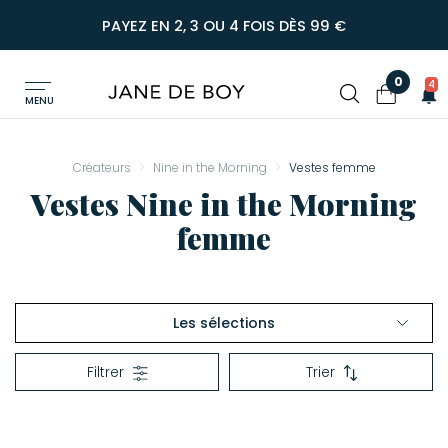
PAYEZ EN 2, 3 OU 4 FOIS DÈS 99 €
0
4
MENU
Créateurs
Nine in the Morning
Vestes femme
Vestes Nine in the Morning
femme
Les sélections
Jeans femme
Filtrer
Trier
Vestes femme
Pantalons homme