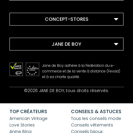
CONCEPT-STORES
JANE DE BOY
Jane de Boy adhère à la Fédération du e-
commerce et de la vente à distance (Fevad)
et à sa charte qualité.
Contact
©2026 JANE DE BOY, tous droits réservés.
Mentions Légales
CGV
Confidentialité
TOP CRÉATEURS
CONSEILS & ASTUCES
Cookies
American Vintage
Tous les conseils mode
Love Stories
Conseils vêtements
Anine Bing
Conseils bijoux