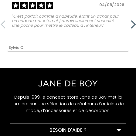
04/08/2026
‟C’est parfait comme d’habitude, étant un achat pour
un cadeau par internet j aurais seulement souhaité
une poche pour mettre le cadeau à l’intérieur.ˮ
Sylvia C.
Depuis 1999, le concept-store Jane de Boy met la
lumière sur une sélection de créateurs d’articles de
mode, d’accessoires et de décoration.
BESOIN D'AIDE ?