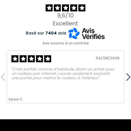
9,6/10
Excellent
Basé sur
7404
avis
Avis soumis à un contrôle
04/08/2026
‟C’est parfait comme d’habitude, étant un achat pour
un cadeau par internet j aurais seulement souhaité
une poche pour mettre le cadeau à l’intérieur.ˮ
Sylvia C.