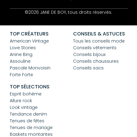
Contact
©2026 JANE DE BOY, tous droits réservés.
Mentions Légales
CGV
Confidentialité
TOP CRÉATEURS
CONSEILS & ASTUCES
Cookies
American Vintage
Tous les conseils mode
Love Stories
Conseils vêtements
Anine Bing
Conseils bijoux
Assouline
Conseils chaussures
Pascale Monvoisin
Conseils sacs
Forte Forte
TOP SÉLECTIONS
Esprit bohème
Allure rock
Look vintage
Tendance denim
Tenues de fêtes
Tenues de mariage
Baskets montantes