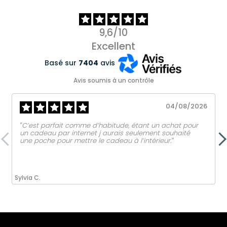
9,6/10
Excellent
Basé sur
7404
avis
Avis soumis à un contrôle
04/08/2026
‟C’est parfait comme d’habitude, étant un achat pour
un cadeau par internet j aurais seulement souhaité
une poche pour mettre le cadeau à l’intérieur.ˮ
Sylvia C.