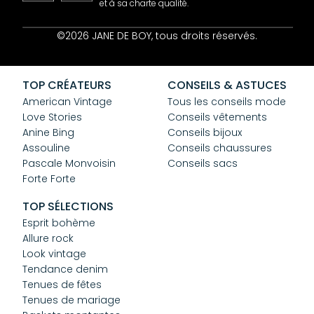
et à sa charte qualité.
Contact
©2026 JANE DE BOY, tous droits réservés.
Mentions Légales
CGV
Confidentialité
TOP CRÉATEURS
CONSEILS & ASTUCES
Cookies
American Vintage
Tous les conseils mode
Love Stories
Conseils vêtements
Anine Bing
Conseils bijoux
Assouline
Conseils chaussures
Pascale Monvoisin
Conseils sacs
Forte Forte
TOP SÉLECTIONS
Esprit bohème
Allure rock
Look vintage
Tendance denim
Tenues de fêtes
Tenues de mariage