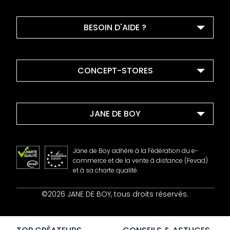
BESOIN D'AIDE ?
CONCEPT-STORES
JANE DE BOY
Jane de Boy adhère à la Fédération du e-
commerce et de la vente à distance (Fevad)
et à sa charte qualité.
Contact
©2026 JANE DE BOY, tous droits réservés.
Mentions Légales
CGV
Confidentialité