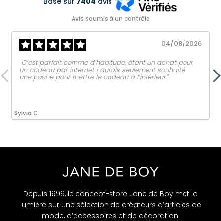
Basé sur
7404
avis
Avis soumis à un contrôle
04/08/2026
‟C’est parfait comme d’habitude, étant un achat pour
un cadeau par internet j aurais seulement souhaité
une poche pour mettre le cadeau à l’intérieur.ˮ
Sylvia C.
Depuis 1999, le concept-store Jane de Boy met la
lumière sur une sélection de créateurs d’articles de
mode, d’accessoires et de décoration.