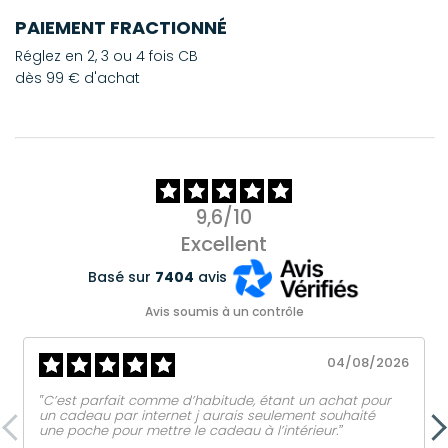
PAIEMENT FRACTIONNÉ
Réglez en 2, 3 ou 4 fois CB
dès 99 € d'achat
9,6/10
Excellent
Basé sur
7404
avis
Avis soumis à un contrôle
04/08/2026
‟C’est parfait comme d’habitude, étant un achat pour
un cadeau par internet j aurais seulement souhaité
une poche pour mettre le cadeau à l’intérieur.ˮ