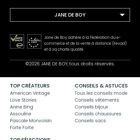
JANE DE BOY
Jane de Boy adhère à la Fédération du e-
commerce et de la vente à distance (Fevad)
et à sa charte qualité.
Contact
©2026 JANE DE BOY, tous droits réservés.
Mentions Légales
CGV
Confidentialité
TOP CRÉATEURS
CONSEILS & ASTUCES
Cookies
American Vintage
Tous les conseils mode
Love Stories
Conseils vêtements
Anine Bing
Conseils bijoux
Assouline
Conseils chaussures
Pascale Monvoisin
Conseils sacs
Forte Forte
TOP SÉLECTIONS