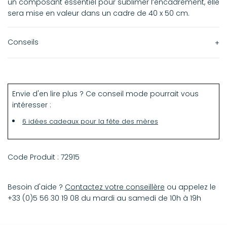
un composant essentiel pour sublimer l’encadrement, elle
sera mise en valeur dans un cadre de 40 x 50 cm.
Conseils
Décorez votre intérieur avec style grâce à cette affiche
Marlène Jobert 40 x 50 cm. Une véritable œuvre d’art à
placer dans une pièce de vie pour lui conférer une touche
Envie d'en lire plus ? Ce conseil mode pourrait vous
de charme !
intéresser :
6 idées cadeaux pour la fête des mères
Code Produit :
72915
Besoin d'aide ?
Contactez votre conseillère
ou appelez le
+33 (0)5 56 30 19 08 du mardi au samedi de 10h à 19h