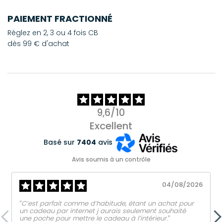
PAIEMENT FRACTIONNÉ
Réglez en 2, 3 ou 4 fois CB
dès 99 € d'achat
9,6/10
Excellent
Basé sur
7404
avis
Avis soumis à un contrôle
04/08/2026
‟C’est parfait comme d’habitude, étant un achat pour
un cadeau par internet j aurais seulement souhaité
une poche pour mettre le cadeau à l’intérieur.ˮ