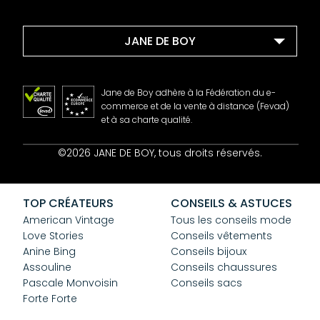
JANE DE BOY
Jane de Boy adhère à la Fédération du e-
commerce et de la vente à distance (Fevad)
et à sa charte qualité.
Contact
©2026 JANE DE BOY, tous droits réservés.
Mentions Légales
CGV
Confidentialité
TOP CRÉATEURS
CONSEILS & ASTUCES
Cookies
American Vintage
Tous les conseils mode
Love Stories
Conseils vêtements
Anine Bing
Conseils bijoux
Assouline
Conseils chaussures
Pascale Monvoisin
Conseils sacs
Forte Forte