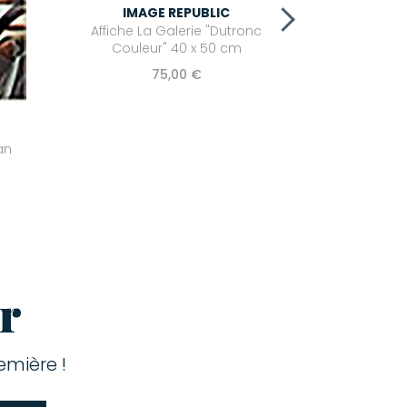
IMAGE REPUBLIC
Affiche La Galerie "Dutronc
Couleur" 40 x 50 cm
75,00 €
an
r
mière !