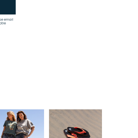
se email
otre