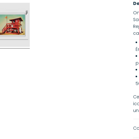
De
On
Sa
Re
ca
É
p
5
Ce
ic
un
Co