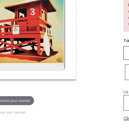
Ta
La
rvolez pour zoomer
quer pour zoomer
Cl