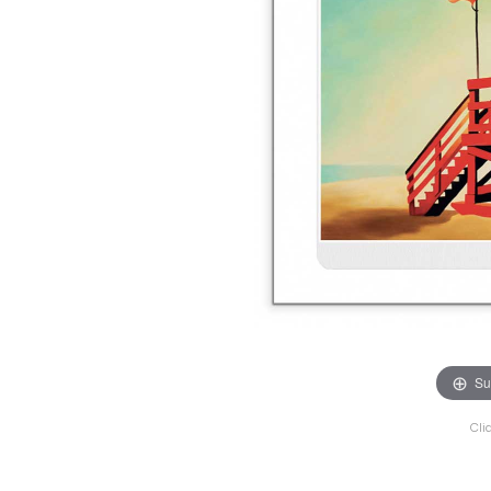
Su
Cli