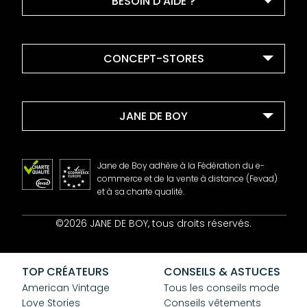
BESOIN D'AIDE ?
CONCEPT-STORES
JANE DE BOY
Jane de Boy adhère à la Fédération du e-
commerce et de la vente à distance (Fevad)
et à sa charte qualité.
Contact
©2026 JANE DE BOY, tous droits réservés.
Mentions Légales
CGV
Confidentialité
TOP CRÉATEURS
CONSEILS & ASTUCES
Cookies
American Vintage
Tous les conseils mode
Love Stories
Conseils vêtements