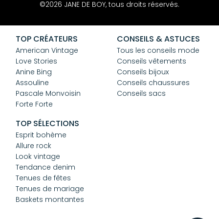
Contact
©2026 JANE DE BOY, tous droits réservés.
Mentions Légales
CGV
Confidentialité
TOP CRÉATEURS
CONSEILS & ASTUCES
Cookies
American Vintage
Tous les conseils mode
Love Stories
Conseils vêtements
Anine Bing
Conseils bijoux
Assouline
Conseils chaussures
Pascale Monvoisin
Conseils sacs
Forte Forte
TOP SÉLECTIONS
Esprit bohème
Allure rock
Look vintage
Tendance denim
Tenues de fêtes
Tenues de mariage
Baskets montantes