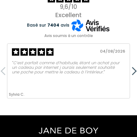
9,6/10
Excellent
Basé sur
7404
avis
Avis soumis à un contrôle
04/08/2026
‟C’est parfait comme d’habitude, étant un achat pour
un cadeau par internet j aurais seulement souhaité
une poche pour mettre le cadeau à l’intérieur.ˮ
Sylvia C.