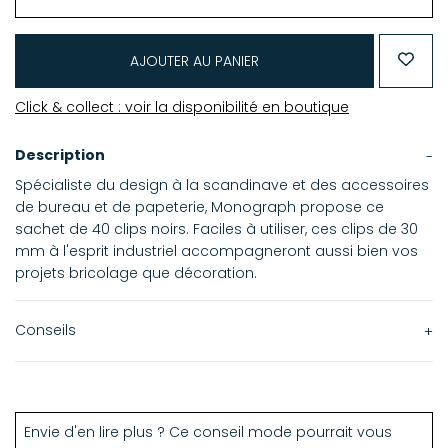
AJOUTER AU PANIER
Click & collect : voir la disponibilité en boutique
Description
Spécialiste du design à la scandinave et des accessoires
de bureau et de papeterie, Monograph propose ce
sachet de 40 clips noirs. Faciles à utiliser, ces clips de 30
mm à l'esprit industriel accompagneront aussi bien vos
projets bricolage que décoration.
Conseils
Conseil déco : ce sachet de 40 clips Monograph peut être
utilisé pour suspendre vos photos, en guirlande ou
individuellement, et réaliser ainsi facilement une
Envie d'en lire plus ? Ce conseil mode pourrait vous
décoration dans l'air du temps.