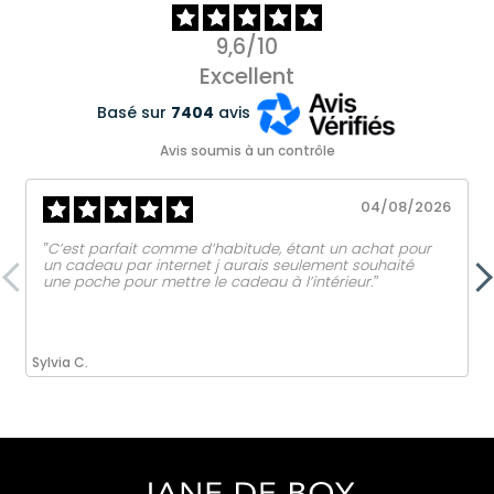
9,6/10
Excellent
Basé sur
7404
avis
Avis soumis à un contrôle
04/08/2026
‟C’est parfait comme d’habitude, étant un achat pour
un cadeau par internet j aurais seulement souhaité
une poche pour mettre le cadeau à l’intérieur.ˮ
Sylvia C.