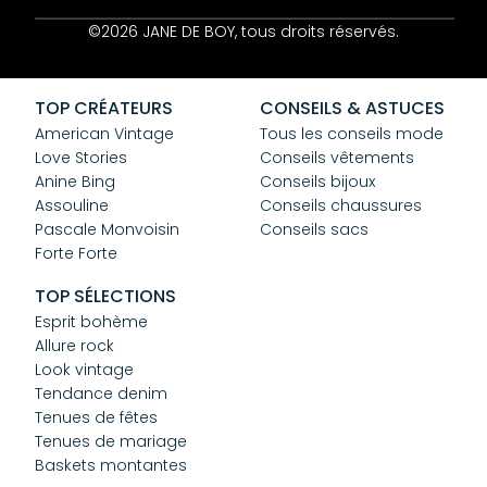
Contact
©2026 JANE DE BOY, tous droits réservés.
Mentions Légales
CGV
Confidentialité
TOP CRÉATEURS
CONSEILS & ASTUCES
Cookies
American Vintage
Tous les conseils mode
Love Stories
Conseils vêtements
Anine Bing
Conseils bijoux
Assouline
Conseils chaussures
Pascale Monvoisin
Conseils sacs
Forte Forte
TOP SÉLECTIONS
Esprit bohème
Allure rock
Look vintage
Tendance denim
Tenues de fêtes
Tenues de mariage
Baskets montantes