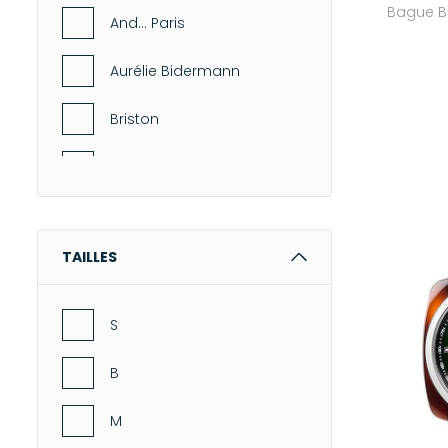
Bague B
And... Paris
Aurélie Bidermann
Briston
De Jaegher
Feidt Paris
TAILLES
Gas Bijoux
Harpo
S
Maison Mönik
B
Marie Lichtenberg
M