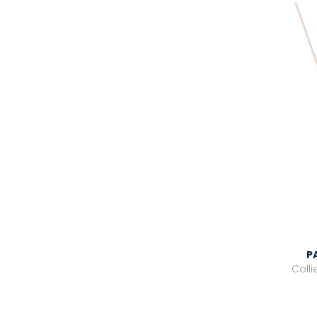
P
Coll