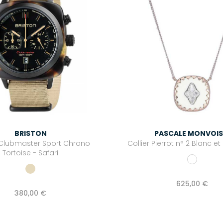
BRISTON
PASCALE MONVOIS
Clubmaster Sport Chrono
Collier Pierrot n° 2 Blanc 
Tortoise - Safari
625,00 €
380,00 €