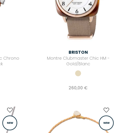
BRISTON
ic Chrono
Montre Clubmaster Chic HM -
ck
Gold/Blanc
260,00 €
NEW
NEW