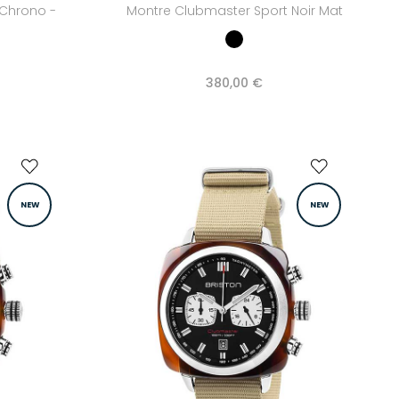
 Chrono -
Montre Clubmaster Sport Noir Mat
380,00 €
NEW
NEW