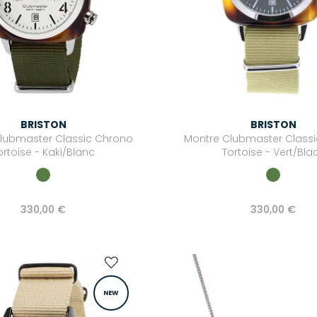
BRISTON
BRISTON
lubmaster Classic Chrono
Montre Clubmaster Class
ortoise - Kaki/Blanc
Tortoise - Vert/Bla
330,00 €
330,00 €
NEW