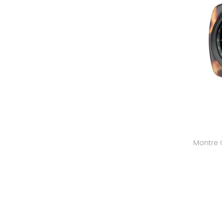
55
56
57
58
Montre 