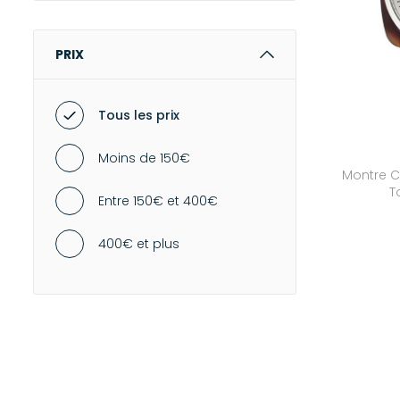
N
Marron
P
PRIX
Multicolore
50
Noir
Tous les prix
51
Rose
Moins de 150€
Montre C
R
Rouge
T
Entre 150€ et 400€
S
Vert
400€ et plus
52
53
54
V