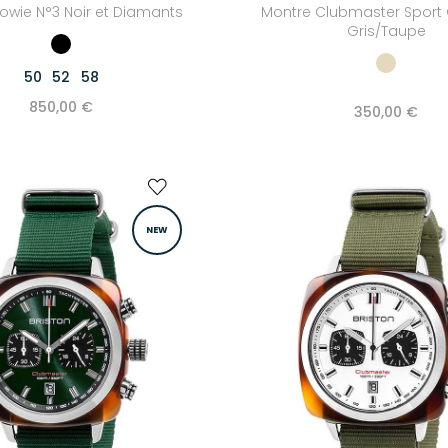
owie N°3 Noir et Diamants
Montre Clubmaster Sport
Gris/Taupe
50
52
58
850,00 €
350,00 €
NEW