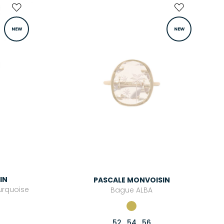
NEW
NEW
IN
PASCALE MONVOISIN
Turquoise
Bague ALBA
52
54
56