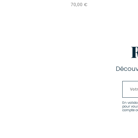
70,00 €
Découv
En valida
pour vou
compte ou