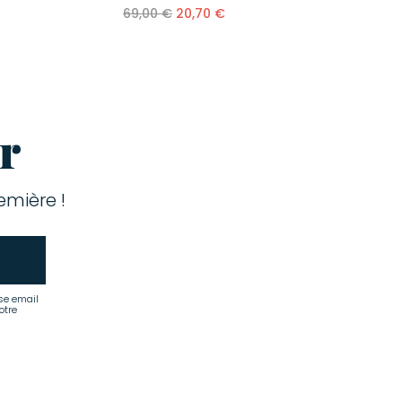
69,00 €
20,70 €
r
mière !
se email
otre