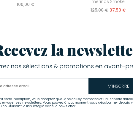
mérinos Smoke
100,00 €
125,00 €
37,50 €
Recevez la newslette
rez nos sélections & promotions en avant-pre
M'INSCRIRE
nt votre inscription, vous acceptez que Jane de Boy mémorise et utilise votre adres
s envoyer ses newsletters. Vous pouvez à tout moment vous désabonner depuis v
 en utilisant le lien intégré dans la newsletter.