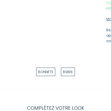
Co
es
Mo
Be
ap
sa
BONNETS
BSBEE
COMPLÉTEZ VOTRE LOOK