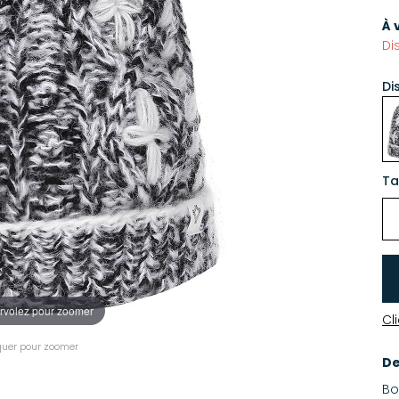
À 
Di
Di
Ta
rvolez pour zoomer
Cl
quer pour zoomer
De
Bo