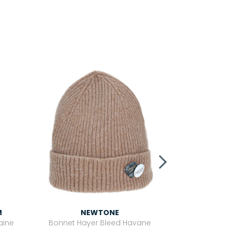
i
N
Bonnet H
69,0
NEWTONE
M
Bonnet Hayer Bleed Havane
aine