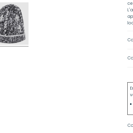
ce
L'
ap
lo
Co
Co
La
E
v
Co