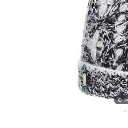
Su
Cli