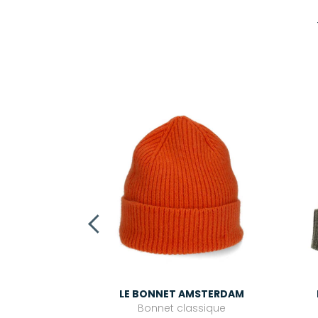
RICH
 Hickory/White
,00 €
LE BONNET AMSTERDAM
Bonnet classique