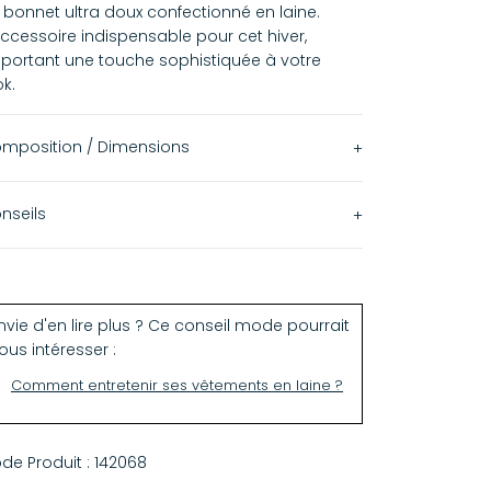
 bonnet ultra doux confectionné en laine.
accessoire indispensable pour cet hiver,
portant une touche sophistiquée à votre
ok.
mposition / Dimensions
Fabriqué au Nepal, à la main
nseils
100% Laine
vage à la main.
nvie d'en lire plus ? Ce conseil mode pourrait
ous intéresser :
Comment entretenir ses vêtements en laine ?
de Produit :
142068