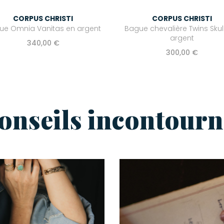
CORPUS CHRISTI
CORPUS CHRISTI
ue Omnia Vanitas en argent
Bague chevalière Twins Skul
argent
340,00 €
300,00 €
conseils incontourn