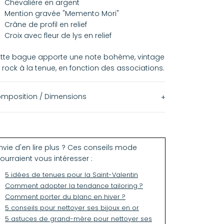
Chevalière en argent
Mention gravée "Memento Mori"
Crâne de profil en relief
Croix avec fleur de lys en relief
tte bague apporte une note bohème, vintage
 rock à la tenue, en fonction des associations.
mposition / Dimensions
argent 925
hauteur : 1,9 cm
nvie d'en lire plus ? Ces conseils mode
ourraient vous intéresser :
5 idées de tenues pour la Saint-Valentin
Comment adopter la tendance tailoring ?
Comment porter du blanc en hiver ?
5 conseils pour nettoyer ses bijoux en or
5 astuces de grand-mère pour nettoyer ses