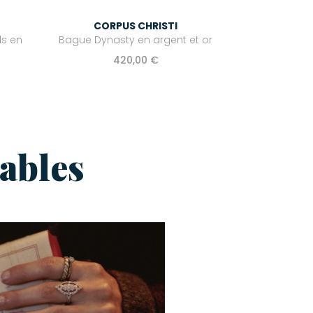
CORPUS CHRISTI
ls en
Bague Dynasty en argent et or
420,00 €
ables