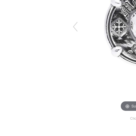
Su
Cli