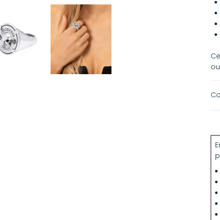
Ce
ou
Co
E
p