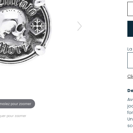
La
Cl
De
Av
rvolez pour zoomer
jo
fo
quer pour zoomer
Un
sc