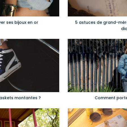
er ses bijoux en or
5 astuces de grand-mère
di
askets montantes ?
Comment porter