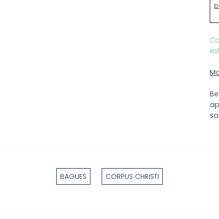
b
Co
es
Mo
Be
ap
sa
BAGUES
CORPUS CHRISTI