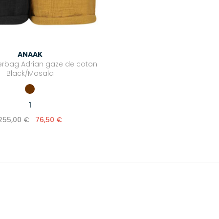
ANAAK
erbag Adrian gaze de coton
Black/Masala
1
255,00 €
76,50 €