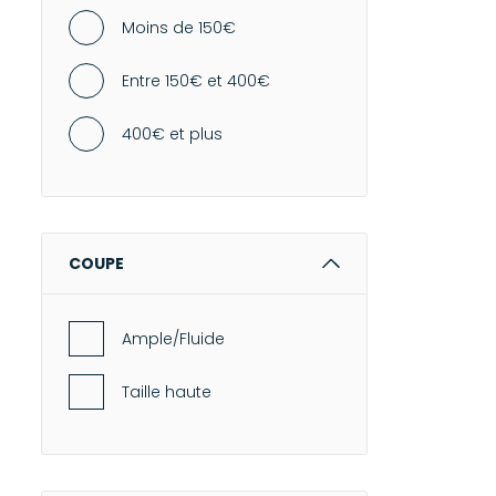
Moins de 150€
Entre 150€ et 400€
400€ et plus
COUPE
Ample/Fluide
Taille haute