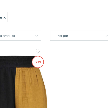
X
er
-70%