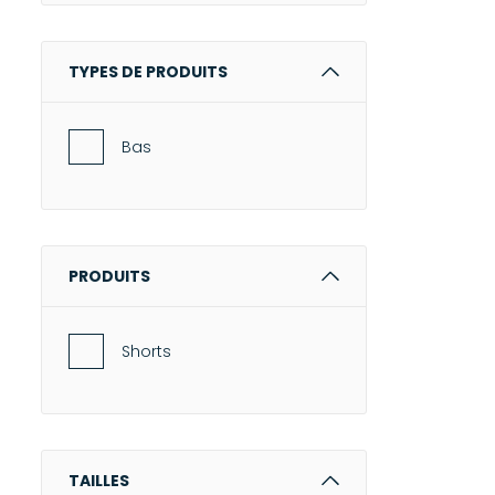
Pascale Monvoisin
Puraai
TYPES DE PRODUITS
Roseanna
Stone Paris
Bas
UGG®
Xirena
Zimmermann
PRODUITS
Shorts
TAILLES