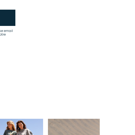
se email
otre