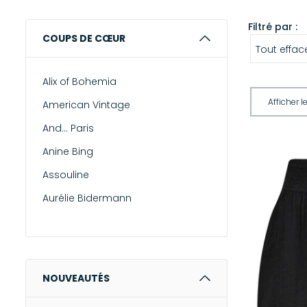
Filtré par :
COUPS DE CŒUR
Tout effac
Alix of Bohemia
American Vintage
And... Paris
Anine Bing
Assouline
Aurélie Bidermann
Briston
Campomaggi
Christophe Robin
NOUVEAUTÉS
Faliero Sarti