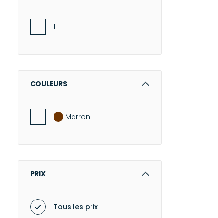
1
COULEURS
Marron
PRIX
Tous les prix