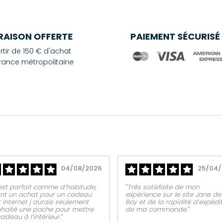
VRAISON OFFERTE
PAIEMENT SÉCURISÉ
rtir de 150 € d'achat
rance métropolitaine
04/08/2026
25/04/
est parfait comme d’habitude,
‟Très satisfaite de mon
nt un achat pour un cadeau
expérience sur le site Jane de
 internet j aurais seulement
Boy et de la rapidité d’expédi
haité une poche pour mettre
de ma commande.ˮ
cadeau à l’intérieur.ˮ