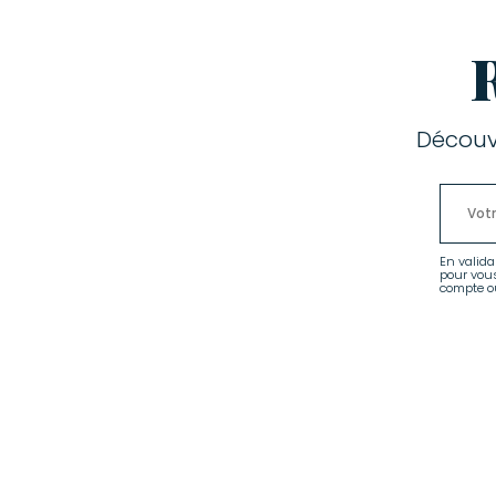
Découv
En valida
pour vou
compte ou