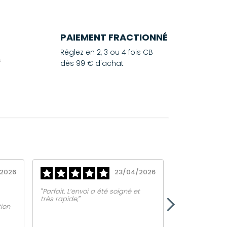
PAIEMENT FRACTIONNÉ
Réglez en 2, 3 ou 4 fois CB
dès 99 € d'achat
2026
23/04/2026
‟Parfait. L’envoi a été soigné et
‟EQUIPE TRES 
très rapide,ˮ
VOTRE ECOUTE
tion
JOIGNABLEˮ