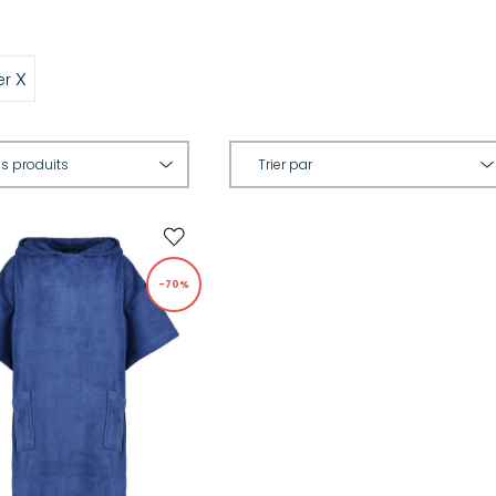
X
er
-70%