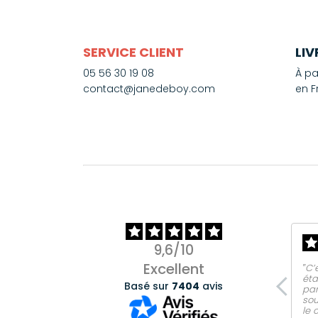
SERVICE CLIENT
LI
05 56 30 19 08
À pa
contact@janedeboy.com
en F
9,6/10
Excellent
‟C’
éta
Basé sur
7404
avis
par
sou
le 