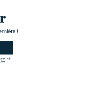
r
mière !
se email
otre