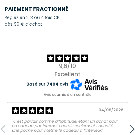
PAIEMENT FRACTIONNÉ
Réglez en 2, 3 ou 4 fois CB
dès 99 € d'achat
9,6/10
Excellent
Basé sur
7404
avis
Avis soumis à un contrôle
04/08/2026
‟C’est parfait comme d’habitude, étant un achat pour
un cadeau par internet j aurais seulement souhaité
une poche pour mettre le cadeau à l’intérieur.ˮ