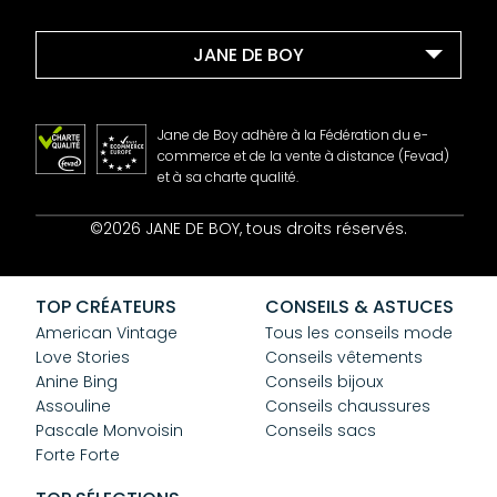
JANE DE BOY
Jane de Boy adhère à la Fédération du e-
commerce et de la vente à distance (Fevad)
et à sa charte qualité.
Contact
©2026 JANE DE BOY, tous droits réservés.
Mentions Légales
CGV
Confidentialité
TOP CRÉATEURS
CONSEILS & ASTUCES
Cookies
American Vintage
Tous les conseils mode
Love Stories
Conseils vêtements
Anine Bing
Conseils bijoux
Assouline
Conseils chaussures
Pascale Monvoisin
Conseils sacs
Forte Forte