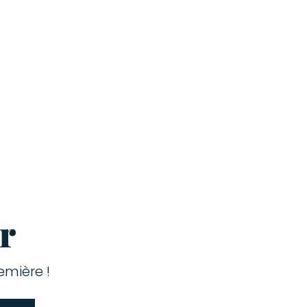
r
mière !