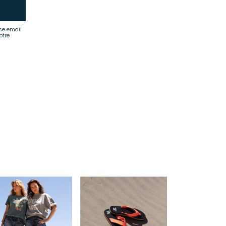
se email
otre