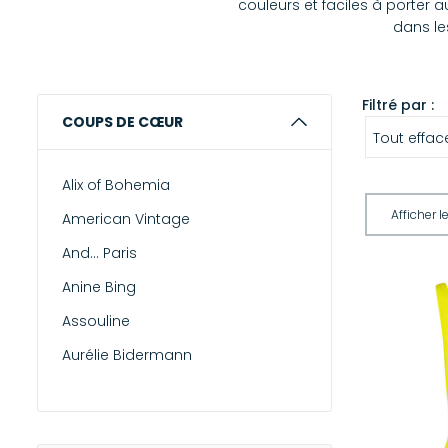
couleurs et faciles à porter
dans le
Filtré par :
COUPS DE CŒUR
Tout effac
Alix of Bohemia
American Vintage
And... Paris
Anine Bing
Assouline
Aurélie Bidermann
Briston
Campomaggi