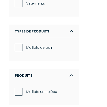
Newtone
Vêtements
OAS
Pascale Monvoisin
Puraai
TYPES DE PRODUITS
Roseanna
Stone Paris
Maillots de bain
UGG®
Xirena
Zimmermann
PRODUITS
Maillots une pièce