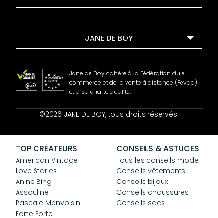
JANE DE BOY
Jane de Boy adhère à la Fédération du e-
commerce et de la vente à distance (Fevad)
et à sa charte qualité.
Contact
©2026 JANE DE BOY, tous droits réservés.
Mentions Légales
CGV
Confidentialité
TOP CRÉATEURS
CONSEILS & ASTUCES
Cookies
American Vintage
Tous les conseils mode
Love Stories
Conseils vêtements
Anine Bing
Conseils bijoux
Assouline
Conseils chaussures
Pascale Monvoisin
Conseils sacs
Forte Forte