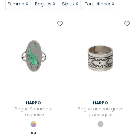
X
X
X
X
Femme
Bagues
Bijoux
Tout effacer
HARPO
HARPO
Bague Squamate
Bague anneau gravé
Turquoise
arabesques
54