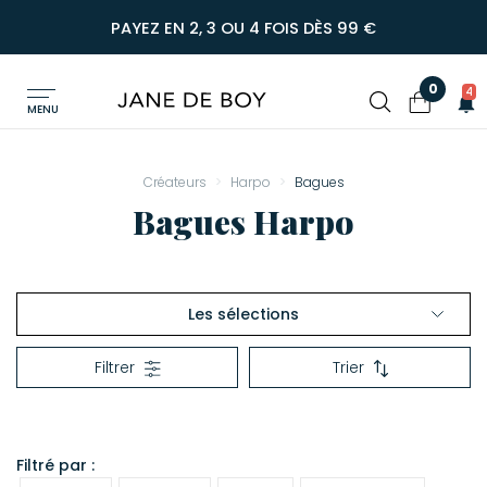
PAYEZ EN 2, 3 OU 4 FOIS DÈS 99 €
0
4
MENU
Créateurs
Harpo
Bagues
Bagues Harpo
Les sélections
Bracelets
Filtrer
Trier
Bagues
Colliers
Filtré par :