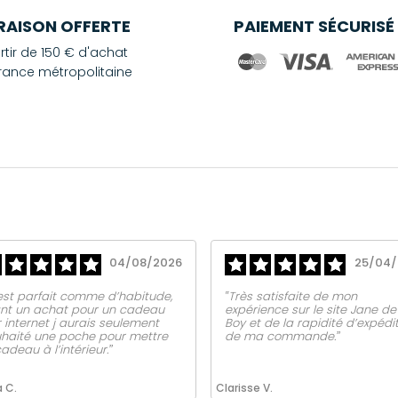
VRAISON OFFERTE
PAIEMENT SÉCURISÉ
rtir de 150 € d'achat
rance métropolitaine
04/08/2026
25/04/
est parfait comme d’habitude,
‟Très satisfaite de mon
nt un achat pour un cadeau
expérience sur le site Jane de
 internet j aurais seulement
Boy et de la rapidité d’expédi
haité une poche pour mettre
de ma commande.ˮ
cadeau à l’intérieur.ˮ
a C.
Clarisse V.