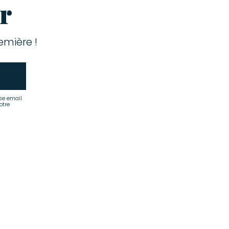
r
mière !
se email
otre