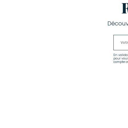
Découv
En valida
pour vou
compte ou