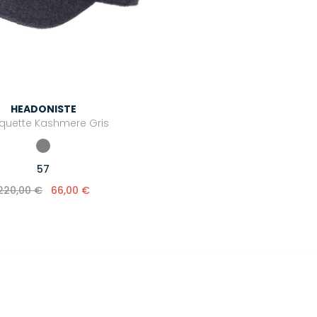
HEADONISTE
quette Kashmere Gris
57
220,00 €
66,00 €