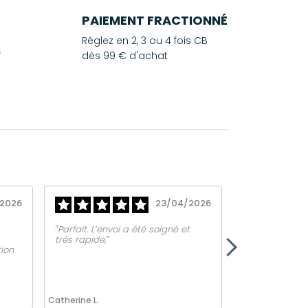
PAIEMENT FRACTIONNÉ
Réglez en 2, 3 ou 4 fois CB
dès 99 € d'achat
2026
23/04/2026
‟Parfait. L’envoi a été soigné et
‟EQUIPE TRES 
très rapide,ˮ
VOTRE ECOUTE
tion
JOIGNABLEˮ
Catherine L.
Isabelle O.