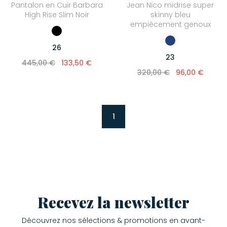
Pantalon en Cuir Barbara
Jean Nico midrise super
K.Jacques
High Rise Slim Noir
skinny bleu
empiècement genoux
Love Stories
26
Maison Saint Julien
23
445,00 €
133,50 €
Majestic Filatures
320,00 €
96,00 €
Mexicana
Mira Mikati
1
Newtone
OAS
Pascale Monvoisin
Puraai
Roseanna
Recevez la newsletter
Stone Paris
Découvrez nos sélections & promotions en avant-
UGG®