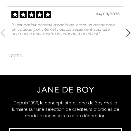
04/08/2026
‟C’est parfait comme d’habitude, étant un achat pour
un cadeau par internet j aurais seulement souhaité
une poche pour mettre le cadeau à l’intérieur.ˮ
Sylvia C.
Depuis 1999, le concept-store Jane de Boy met la
lumière sur une sélection de créateurs d’articles de
mode, d’accessoires et de décoration.