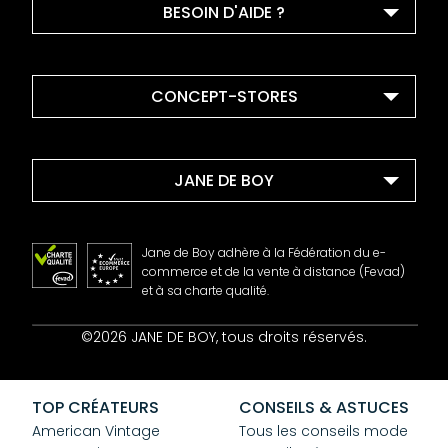
BESOIN D'AIDE ?
CONCEPT-STORES
JANE DE BOY
Jane de Boy adhère à la Fédération du e-
commerce et de la vente à distance (Fevad)
et à sa charte qualité.
Contact
©2026 JANE DE BOY, tous droits réservés.
Mentions Légales
CGV
Confidentialité
TOP CRÉATEURS
CONSEILS & ASTUCES
Cookies
American Vintage
Tous les conseils mode