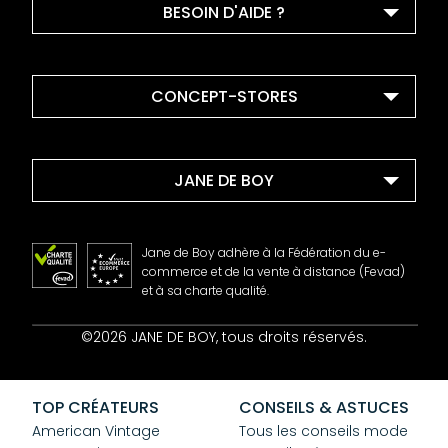
BESOIN D'AIDE ?
CONCEPT-STORES
JANE DE BOY
Jane de Boy adhère à la Fédération du e-
commerce et de la vente à distance (Fevad)
et à sa charte qualité.
Contact
©2026 JANE DE BOY, tous droits réservés.
Mentions Légales
CGV
Confidentialité
TOP CRÉATEURS
CONSEILS & ASTUCES
Cookies
American Vintage
Tous les conseils mode