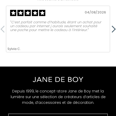
04/08/2026
‟C’est parfait comme d’habitude, étant un achat pour
un cadeau par internet j aurais seulement souhaité
une poche pour mettre le cadeau à l’intérieur.ˮ
Sylvia C.
Depuis 1999, le concept-store Jane de Boy met la
lumière sur une sélection de créateurs d’articles de
mode, d’accessoires et de décoration.