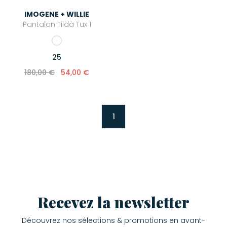
IMOGENE + WILLIE
Juliette has a gun
Pantalon Tilda Tux 1
K.Jacques
Love Stories
25
Maison Saint Julien
180,00 €
54,00 €
Majestic Filatures
Mexicana
1
Mira Mikati
Newtone
OAS
Pascale Monvoisin
Puraai
Recevez la newsletter
Roseanna
Découvrez nos sélections & promotions en avant-
Stone Paris