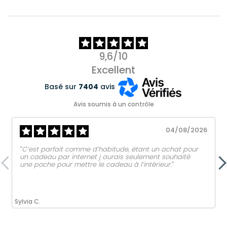
9,6/10
Excellent
Basé sur
7404
avis
Avis soumis à un contrôle
04/08/2026
‟C’est parfait comme d’habitude, étant un achat pour
un cadeau par internet j aurais seulement souhaité
une poche pour mettre le cadeau à l’intérieur.ˮ
Sylvia C.