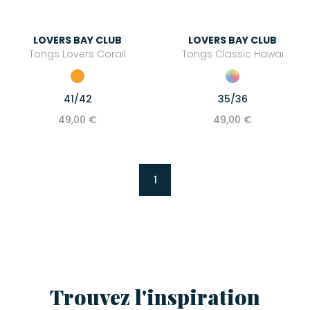
Image Republic
LOVERS BAY CLUB
LOVERS BAY CLUB
Juliette has a gun
Tongs Lovers Corail
Tongs Classic Hawaï
K.Jacques
Love Stories
41/42
35/36
Maison Saint Julien
49,00 €
49,00 €
Majestic Filatures
Mexicana
1
Mira Mikati
Newtone
OAS
Pascale Monvoisin
Puraai
Trouvez l'inspiration
Roseanna