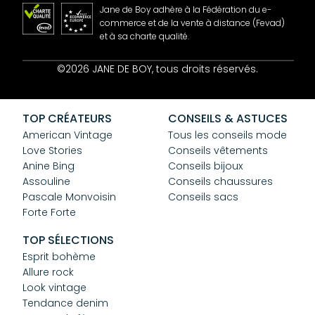
Jane de Boy adhère à la Fédération du e-
commerce et de la vente à distance (Fevad)
et à sa charte qualité.
Contact
©2026 JANE DE BOY, tous droits réservés.
Mentions Légales
CGV
Confidentialité
TOP CRÉATEURS
CONSEILS & ASTUCES
Cookies
American Vintage
Tous les conseils mode
Love Stories
Conseils vêtements
Anine Bing
Conseils bijoux
Assouline
Conseils chaussures
Pascale Monvoisin
Conseils sacs
Forte Forte
TOP SÉLECTIONS
Esprit bohème
Allure rock
Look vintage
Tendance denim