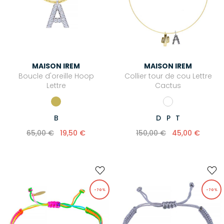
Puraai
Roseanna
Stone Paris
UGG®
MAISON IREM
MAISON IREM
Xirena
Boucle d'oreille Hoop
Collier tour de cou Lettre
Lettre
Cactus
Zimmermann
B
D
P
T
65,00 €
19,50 €
150,00 €
45,00 €
-70%
-70%