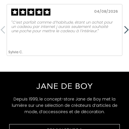
04/08/2026
‟C’est parfait comme d’habitude, étant un achat pour
un cadeau par internet j aurais seulement souhaité
une poche pour mettre le cadeau à l’intérieur.ˮ
Sylvia C.
Depuis 1999, le concept-store Jane de Boy met la
lumière sur une sélection de créateurs d’articles de
mode, d’accessoires et de décoration.