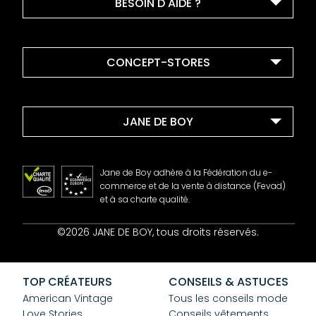
BESOIN D'AIDE ?
CONCEPT-STORES
JANE DE BOY
Jane de Boy adhère à la Fédération du e-
commerce et de la vente à distance (Fevad)
et à sa charte qualité.
Contact
©2026 JANE DE BOY, tous droits réservés.
Mentions Légales
CGV
Confidentialité
TOP CRÉATEURS
CONSEILS & ASTUCES
Cookies
American Vintage
Tous les conseils mode
Love Stories
Conseils vêtements