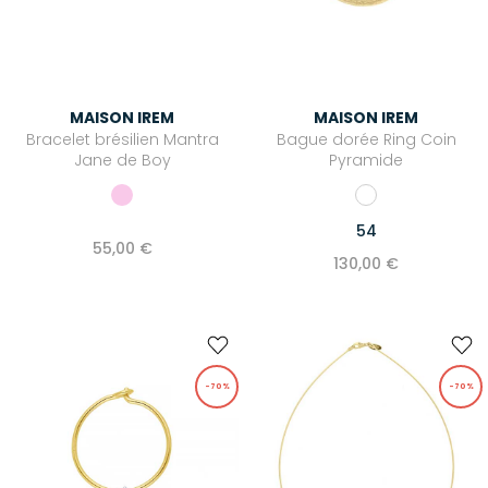
Gigi Clozeau
HAPPY HAUS
Image Republic
MAISON IREM
MAISON IREM
Juliette has a gun
Bracelet brésilien Mantra
Bague dorée Ring Coin
K.Jacques
Jane de Boy
Pyramide
Love Stories
54
Maison Saint Julien
55,00 €
130,00 €
Majestic Filatures
Mexicana
Mira Mikati
Newtone
-70%
-70%
OAS
Pascale Monvoisin