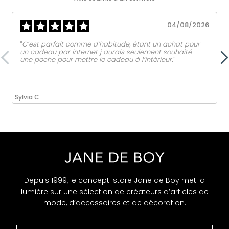
04/08/2026
‟C’est parfait comme d’habitude, étant un achat pour
un cadeau par internet j aurais seulement souhaité
une poche pour mettre le cadeau à l’intérieur.ˮ
Sylvia C.
Depuis 1999, le concept-store Jane de Boy met la
lumière sur une sélection de créateurs d’articles de
mode, d’accessoires et de décoration.