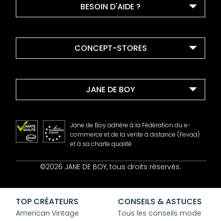
BESOIN D'AIDE ?
CONCEPT-STORES
JANE DE BOY
Jane de Boy adhère à la Fédération du e-
commerce et de la vente à distance (Fevad)
et à sa charte qualité.
Contact
©2026 JANE DE BOY, tous droits réservés.
Mentions Légales
CGV
Confidentialité
TOP CRÉATEURS
CONSEILS & ASTUCES
Cookies
American Vintage
Tous les conseils mode