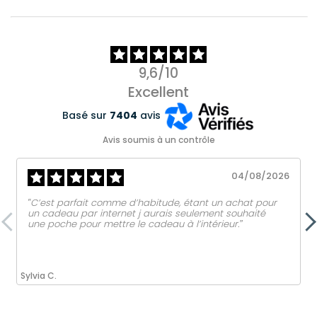
9,6/10
Excellent
Basé sur
7404
avis
Avis soumis à un contrôle
04/08/2026
‟C’est parfait comme d’habitude, étant un achat pour
un cadeau par internet j aurais seulement souhaité
une poche pour mettre le cadeau à l’intérieur.ˮ
Sylvia C.