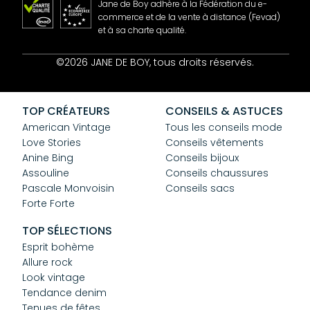
Jane de Boy adhère à la Fédération du e-
commerce et de la vente à distance (Fevad)
et à sa charte qualité.
Contact
©2026 JANE DE BOY, tous droits réservés.
Mentions Légales
CGV
Confidentialité
TOP CRÉATEURS
CONSEILS & ASTUCES
Cookies
American Vintage
Tous les conseils mode
Love Stories
Conseils vêtements
Anine Bing
Conseils bijoux
Assouline
Conseils chaussures
Pascale Monvoisin
Conseils sacs
Forte Forte
TOP SÉLECTIONS
Esprit bohème
Allure rock
Look vintage
Tendance denim
Tenues de fêtes