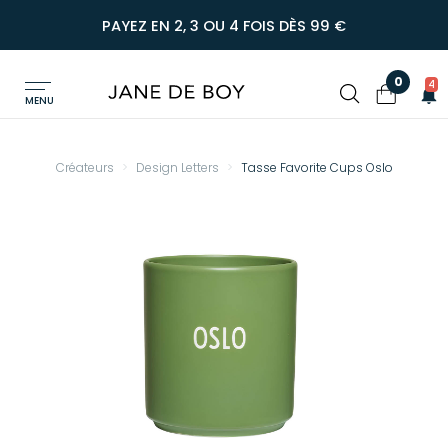
PAYEZ EN 2, 3 OU 4 FOIS DÈS 99 €
0
4
MENU
Créateurs
Design Letters
Tasse Favorite Cups Oslo