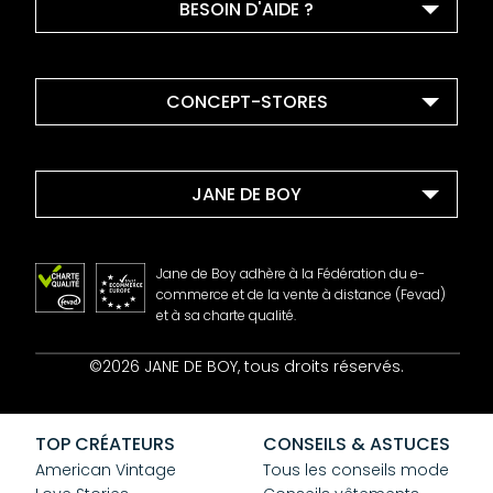
BESOIN D'AIDE ?
CONCEPT-STORES
JANE DE BOY
Jane de Boy adhère à la Fédération du e-
commerce et de la vente à distance (Fevad)
et à sa charte qualité.
Contact
©2026 JANE DE BOY, tous droits réservés.
Mentions Légales
CGV
Confidentialité
TOP CRÉATEURS
CONSEILS & ASTUCES
Cookies
American Vintage
Tous les conseils mode