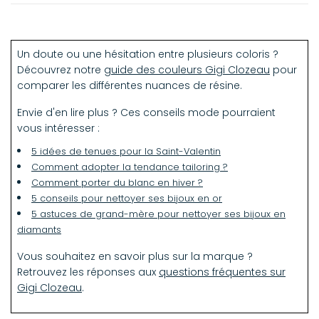
Composition :
Or jaune 18k
Un doute ou une hésitation entre plusieurs coloris ?
Perles de résine
Découvrez notre
guide des couleurs Gigi Clozeau
pour
Longueur du bracelet :
comparer les différentes nuances de résine.
17 cm avec un anneau de réglage à 16 cm
Envie d'en lire plus ? Ces conseils mode pourraient
vous intéresser :
5 idées de tenues pour la Saint-Valentin
Comment adopter la tendance tailoring ?
Comment porter du blanc en hiver ?
5 conseils pour nettoyer ses bijoux en or
5 astuces de grand-mère pour nettoyer ses bijoux en
diamants
Vous souhaitez en savoir plus sur la marque ?
Retrouvez les réponses aux
questions fréquentes sur
Gigi Clozeau
.