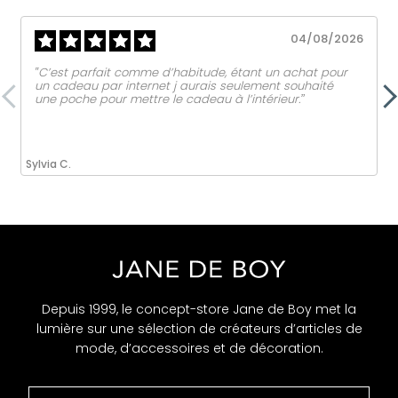
04/08/2026
‟C’est parfait comme d’habitude, étant un achat pour
un cadeau par internet j aurais seulement souhaité
une poche pour mettre le cadeau à l’intérieur.ˮ
Sylvia C.
Depuis 1999, le concept-store Jane de Boy met la
lumière sur une sélection de créateurs d’articles de
mode, d’accessoires et de décoration.