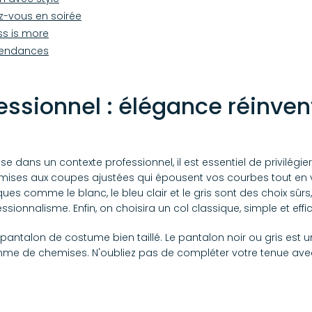
ez-vous en soirée
ss is more
 tendances
ssionnel : élégance réinven
se dans un contexte professionnel, il est essentiel de privilégier
ses aux coupes ajustées qui épousent vos courbes tout en 
es comme le blanc, le bleu clair et le gris sont des choix sûrs
ssionnalisme. Enfin, on choisira un col classique, simple et effi
antalon de costume bien taillé. Le pantalon noir ou gris est u
e de chemises. N'oubliez pas de compléter votre tenue avec 