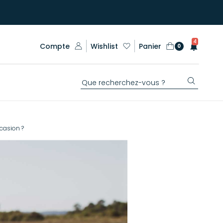
4
Compte
Wishlist
Panier
0
casion ?