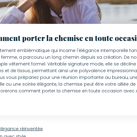
ment porter la chemise en toute occasi
tement emblématique qui incarne l'élégance intemporelle tan
femme, a parcouru un long chemin depuis sa création. De nos j
mple vêtement formel. Véritable signature mode, elle se décline
es et de tissus, permettant ainsi une polyvalence impressionna
s vous prépariez pour une réunion importante au bureau, une
le ou une soirée élégante, la chemise peut être votre alliée de 
plorerons comment porter la chemise en toute occasion avec 
élégance réinventée
n avec style