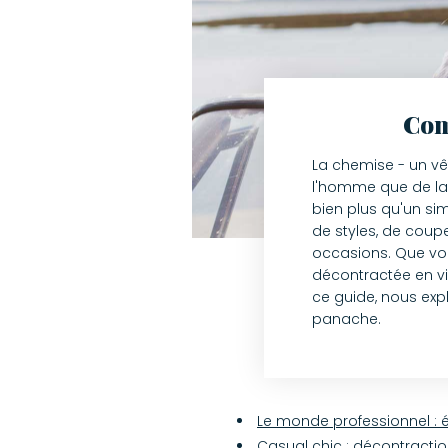
Com
La chemise - un vê
l'homme que de la 
bien plus qu'un si
de styles, de coup
occasions. Que vou
décontractée en vil
ce guide, nous ex
panache.
Le monde professionnel : 
Casual chic : décontractio