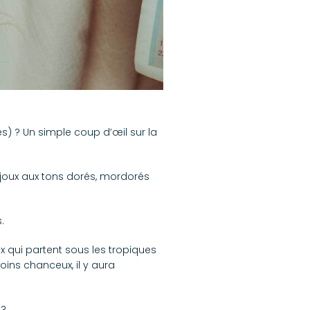
és) ? Un simple coup d’œil sur la
ijoux aux tons dorés, mordorés
.
ux qui partent sous les tropiques
oins chanceux, il y aura
 ?