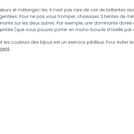
urs et mélangez-les. Il n’est pas rare de voir de brillantes asso
gentées. Pour ne pas vous tromper, choisissez 3 teintes de mét
ante sur les deux autres. Par exemple, une dominante dorée a
gentée (que vous pouvez porter en mono-boucle d’oreille par 
 les couleurs des bijoux est un exercice périlleux. Pour éviter 
rgent
.