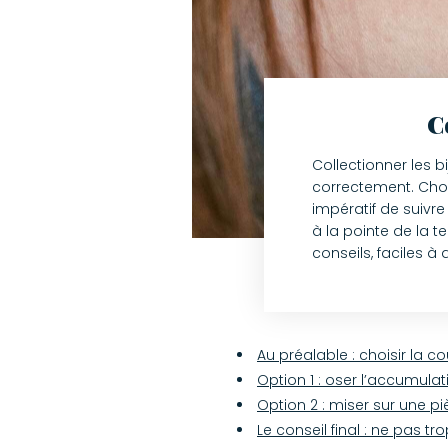
C
Collectionner les b
correctement. Chois
impératif de suivr
à la pointe de la t
conseils, faciles à
Au préalable : choisir la c
Option 1 : oser l’accumul
Option 2 : miser sur une p
Le conseil final : ne pas tr