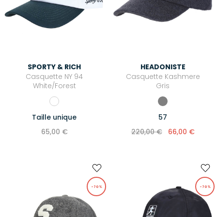
HEADONISTE
SPORTY & RICH
Casquette Kashmere
Casquette NY 94
Gris
White/Forest
57
Taille unique
220,00 €
66,00 €
65,00 €
-70%
-70%