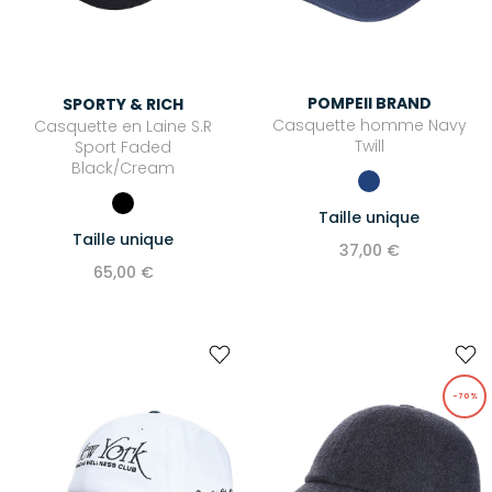
Lunettes écran
CHAPEAUX, BONNETS & CASQUETTES
POMPEII BRAND
SPORTY & RICH
Chapeaux
Casquette homme Navy
Casquette en Laine S.R
Casquettes
Twill
Sport Faded
Black/Cream
Bonnets
Taille unique
PETITE MAROQUINERIE
Taille unique
37,00 €
ACCESSOIRES DE PLAGE
65,00 €
-70%