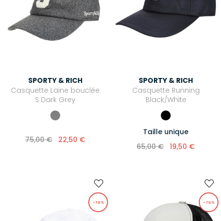
SPORTY & RICH
SPORTY & RICH
Casquette Laine bouclée
Casquette Running
S Dark Grey
Black/White
Taille unique
75,00 €
22,50 €
65,00 €
19,50 €
-70%
-70%