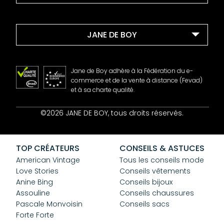
JANE DE BOY
Jane de Boy adhère à la Fédération du e-
commerce et de la vente à distance (Fevad)
et à sa charte qualité.
Contact
©2026 JANE DE BOY, tous droits réservés.
Mentions Légales
CGV
Confidentialité
TOP CRÉATEURS
CONSEILS & ASTUCES
Cookies
American Vintage
Tous les conseils mode
Love Stories
Conseils vêtements
Anine Bing
Conseils bijoux
Assouline
Conseils chaussures
Pascale Monvoisin
Conseils sacs
Forte Forte