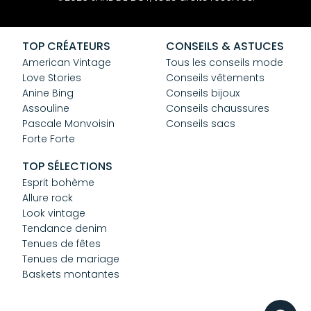
Mentions Légales
CGV
Confidentialité
TOP CRÉATEURS
CONSEILS & ASTUCES
Cookies
American Vintage
Tous les conseils mode
Love Stories
Conseils vêtements
Anine Bing
Conseils bijoux
Assouline
Conseils chaussures
Pascale Monvoisin
Conseils sacs
Forte Forte
TOP SÉLECTIONS
Esprit bohème
Allure rock
Look vintage
Tendance denim
Tenues de fêtes
Tenues de mariage
Baskets montantes