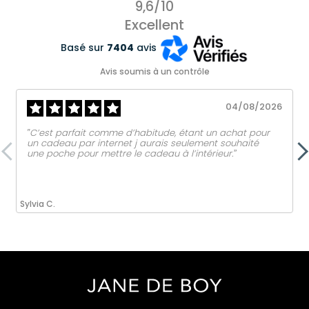
9,6/10
Excellent
Basé sur
7404
avis
Avis soumis à un contrôle
04/08/2026
‟C’est parfait comme d’habitude, étant un achat pour
un cadeau par internet j aurais seulement souhaité
une poche pour mettre le cadeau à l’intérieur.ˮ
Sylvia C.