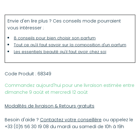
Les personnalités extraverties et audacieuses
s'empresseront d'ajouter ce parfum Moscow Mule de
Juliette Has a Gun à leur collection. Présenté dans un
Envie d'en lire plus ? Ces conseils mode pourraient
flacon métallisé fermé par un bouchon en cuivre élégant,
vous intéresser :
il se consomme sans modération.
8 conseils pour bien choisir son parfum
Tout ce qu'il faut savoir sur la composition d'un parfum
Notes de tête :
Les essentiels beauté qu'il faut avoir chez soi
Essence de Gingembre
Essence de Citron Vert (Lime)
Essence de bergamote
Code Produit :
68349
Notes de Coeur :
Commandez aujourd'hui pour une livraison estimée entre
Pomme
dimanche 9 août et mercredi 12 août
Ambre extrême
Essence de Bois de Santal
Modalités de livraison & Retours gratuits
Iso E Super
Besoin d'aide ?
Contactez votre conseillère
ou appelez le
Notes de Fond :
+33 (0)5 56 30 19 08 du mardi au samedi de 10h à 19h
Ambroxan, Ambretolide, Norlimbanol