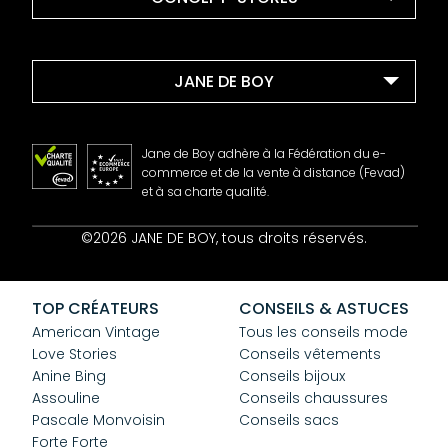
JANE DE BOY
Jane de Boy adhère à la Fédération du e-
commerce et de la vente à distance (Fevad)
et à sa charte qualité.
Contact
©2026 JANE DE BOY, tous droits réservés.
Mentions Légales
CGV
Confidentialité
TOP CRÉATEURS
CONSEILS & ASTUCES
Cookies
American Vintage
Tous les conseils mode
Love Stories
Conseils vêtements
Anine Bing
Conseils bijoux
Assouline
Conseils chaussures
Pascale Monvoisin
Conseils sacs
Forte Forte