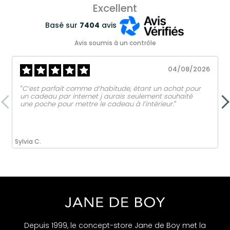
Excellent
Basé sur
7404
avis
Avis soumis à un contrôle
04/08/2026
‟C’est parfait comme d’habitude, étant un achat pour
un cadeau par internet j aurais seulement souhaité
une poche pour mettre le cadeau à l’intérieur.ˮ
Sylvia C.
Depuis 1999, le concept-store Jane de Boy met la