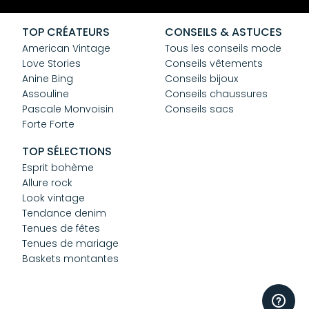
CGV
Confidentialité
TOP CRÉATEURS
CONSEILS & ASTUCES
Cookies
American Vintage
Tous les conseils mode
Love Stories
Conseils vêtements
Anine Bing
Conseils bijoux
Assouline
Conseils chaussures
Pascale Monvoisin
Conseils sacs
Forte Forte
TOP SÉLECTIONS
Esprit bohème
Allure rock
Look vintage
Tendance denim
Tenues de fêtes
Tenues de mariage
Baskets montantes