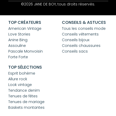
Contact
©2026 JANE DE BOY, tous droits réservés.
Mentions Légales
CGV
Confidentialité
TOP CRÉATEURS
CONSEILS & ASTUCES
Cookies
American Vintage
Tous les conseils mode
Love Stories
Conseils vêtements
Anine Bing
Conseils bijoux
Assouline
Conseils chaussures
Pascale Monvoisin
Conseils sacs
Forte Forte
TOP SÉLECTIONS
Esprit bohème
Allure rock
Look vintage
Tendance denim
Tenues de fêtes
Tenues de mariage
Baskets montantes