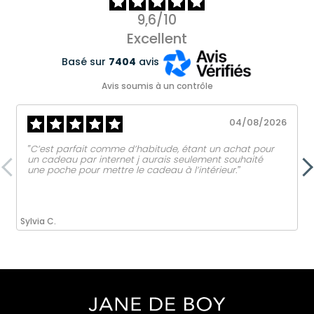
9,6/10
Excellent
Basé sur
7404
avis
Avis soumis à un contrôle
04/08/2026
‟C’est parfait comme d’habitude, étant un achat pour
un cadeau par internet j aurais seulement souhaité
une poche pour mettre le cadeau à l’intérieur.ˮ
Sylvia C.