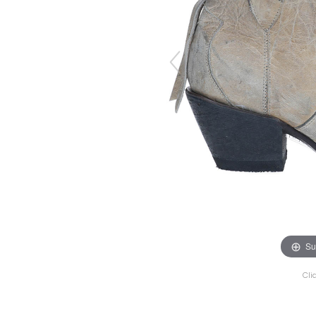
Su
Cli