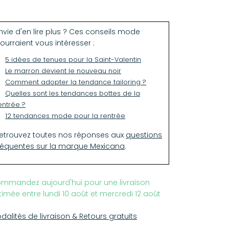
us pouvez imperméabiliser vos boots et leur
jouter un patin après trois semaines
utilisation. Entretien auprès d'un spécialiste
nvie d'en lire plus ? Ces conseils mode
commandé.
ourraient vous intéresser :
5 idées de tenues pour la Saint-Valentin
s tailles indiquées sont des tailles
Le marron devient le nouveau noir
ropéennes. Veillez à consulter le guide des
Comment adopter la tendance tailoring ?
illes pour trouver votre correspondance en
Quelles sont les tendances bottes de la
ille française. Les chaussures Mexicana ont
entrée ?
e tige très fine, si vous avez le pied plutôt fort,
12 tendances mode pour la rentrée
hésitez pas à surtailler.
etrouvez toutes nos réponses aux
questions
ide des tailles
réquentes sur la marque Mexicana
.
EUR 35
= FR 36 = US 5.5
EUR 35.5
= FR 36.7 = US 6
EUR 36
= FR 37 = US 6.5
mmandez aujourd'hui pour une livraison
EUR 37
= FR 37.5 = US 7
timée entre lundi 10 août et mercredi 12 août
EUR 37.5
= FR 38 = US 7.5
EUR 38
= FR 39 = US 8
dalités de livraison & Retours gratuits
EUR 39
= FR 39.5 = US 8.5