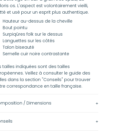
loris os. L'aspect est volontairement vieilli,
otté et usé pour un esprit plus authentique.
Hauteur au-dessus de la cheville
Bout pointu
Surpiqûres folk sur le dessus
Languettes sur les côtés
Talon biseauté
Semelle cuir noire contrastante
s tailles indiquées sont des tailles
ropéennes. Veillez à consulter le guide des
illes dans la section "Conseils" pour trouver
tre correspondance en taille française.
mposition / Dimensions
100% Cuir
nseils
Hauteur du talon 6,5 cm