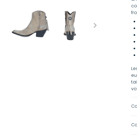
co
fr
Le
eu
ta
vo
Co
Co