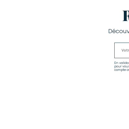
Découv
En valida
pour vou
compte ou