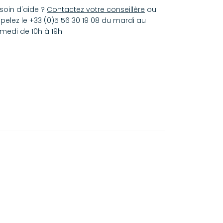
EUR 39.5
= FR 40 = US 9
soin d'aide ?
Contactez votre conseillère
ou
EUR 40
= FR 41 = US 9.5
pelez le +33 (0)5 56 30 19 08 du mardi au
EUR 41
= FR 42 = US 10
medi de 10h à 19h
i