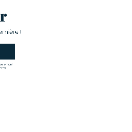
r
mière !
se email
otre