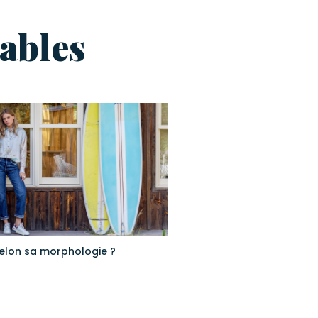
ables
selon sa morphologie ?