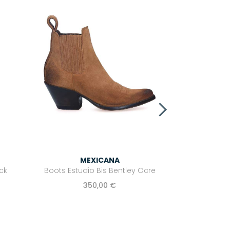
M
Boots Santiag
x J
5
MEXICANA
ck
Boots Estudio Bis Bentley Ocre
350,00 €