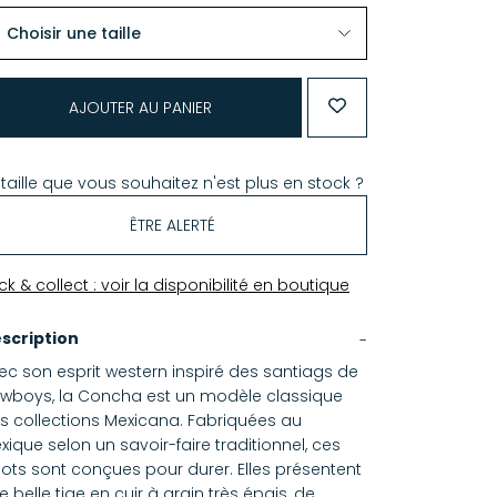
AJOUTER AU PANIER
 taille que vous souhaitez n'est plus en stock ?
ÊTRE ALERTÉ
ick & collect : voir la disponibilité en boutique
scription
ec son esprit western inspiré des santiags de
wboys, la Concha est un modèle classique
s collections Mexicana. Fabriquées au
xique selon un savoir-faire traditionnel, ces
ots sont conçues pour durer. Elles présentent
e belle tige en cuir à grain très épais, de