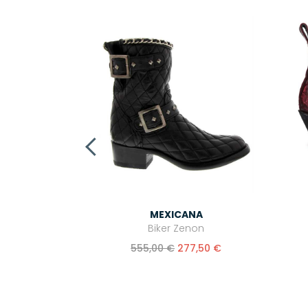
NA
Stitch Grey x
Boy
 €
MEXICANA
Biker Zenon
555,00 €
277,50 €