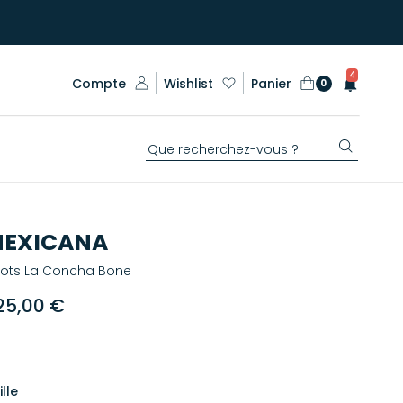
4
Compte
Wishlist
Panier
0
EXICANA
ots La Concha Bone
25,00 €
ille