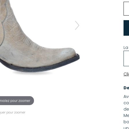
La
Cl
De
Av
rvolez pour zoomer
co
de
quer pour zoomer
Me
bo
un