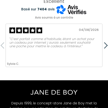
Excellent
Basé sur
7404
avis
Avis soumis à un contrôle
04/08/2026
‟C’est parfait comme d’habitude, étant un achat pour
un cadeau par internet j aurais seulement souhaité
une poche pour mettre le cadeau à l’intérieur.ˮ
Sylvia C.
Depuis 1999, le concept-store Jane de Boy met la