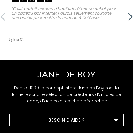
‟C’est parfait comme d’habitude, étant un achat pour
un cadeau par internet j aurais seulement souhaité
une poche pour mettre le cadeau à l’intérieur.ˮ
Sylvia C.
Depuis 1999, le concept-store Jane de Boy met la
lumière sur une sélection de créateurs d’articles de
mode, d’accessoires et de décoration.
BESOIN D'AIDE ?