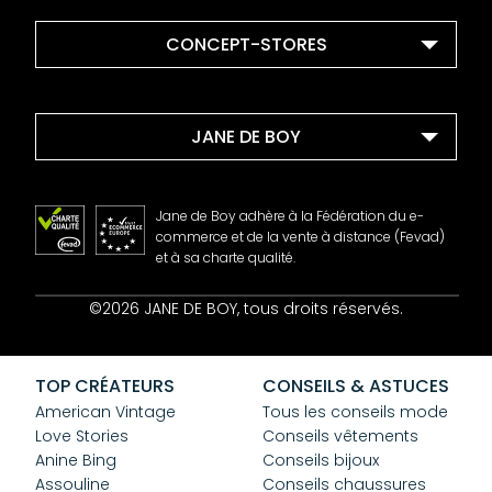
CONCEPT-STORES
JANE DE BOY
Jane de Boy adhère à la Fédération du e-
commerce et de la vente à distance (Fevad)
et à sa charte qualité.
Contact
©2026 JANE DE BOY, tous droits réservés.
Mentions Légales
CGV
Confidentialité
TOP CRÉATEURS
CONSEILS & ASTUCES
Cookies
American Vintage
Tous les conseils mode
Love Stories
Conseils vêtements
Anine Bing
Conseils bijoux
Assouline
Conseils chaussures