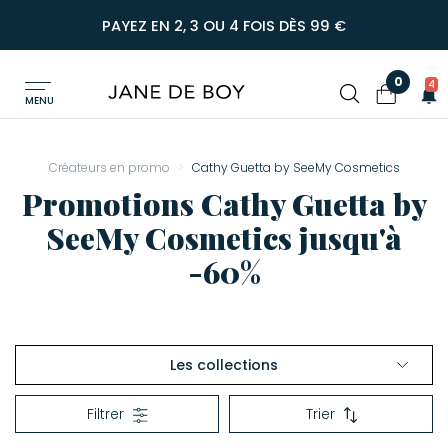
PAYEZ EN 2, 3 OU 4 FOIS DÈS 99 €
0
4
MENU
Créateurs en promo
Cathy Guetta by SeeMy Cosmetics
Promotions Cathy Guetta by
SeeMy Cosmetics jusqu'à
-60%
Les collections
Voir tout Cathy Guetta by SeeMy Cosmetics
Filtrer
Trier