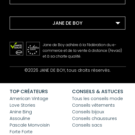
JANE DE BOY
Jane de Boy adhère à la Fédération du e-
commerce et de la vente à distance (Fevad)
et à sa charte qualité.
Contact
©2026 JANE DE BOY, tous droits réservés.
Mentions Légales
CGV
Confidentialité
TOP CRÉATEURS
CONSEILS & ASTUCES
Cookies
American Vintage
Tous les conseils mode
Love Stories
Conseils vêtements
Anine Bing
Conseils bijoux
Assouline
Conseils chaussures
Pascale Monvoisin
Conseils sacs
Forte Forte